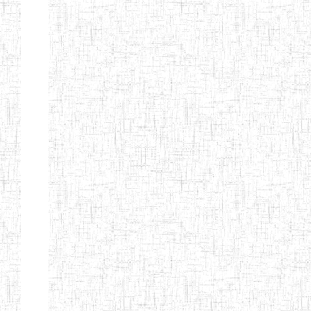
BILINGUE DE
MOKOLO
Page 7 sur 13 Total: 307
Afficher
Début
Préc.
2
3
4
5
6
7
Suivant
Fin
Etablissements
d'enseignement