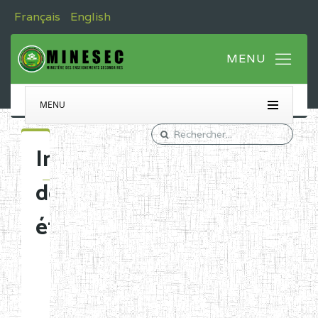
Français
English
MENU
Immatriculation
des
établissements
Etablissements