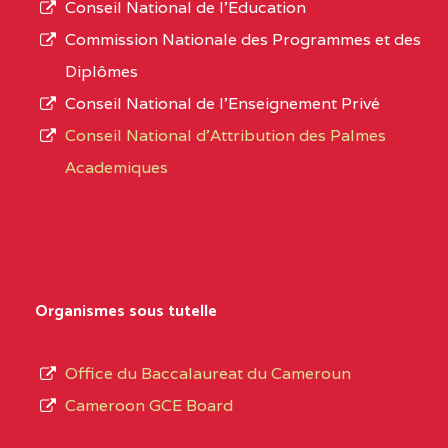
Conseil National de l’Education
CENTRE
COLLEGE PANAFRICAIN
5JK
numéro
Commission Nationale des Programmes et des
DE L'EXCELLENCE BP
d’immatriculation.
Diplômes
:4447 YAOUNDE
Conseil National de l’Enseignement Privé
L’offre
CENTRE
COLLEGE PRIVE
5JK
Conseil National d'Attribution des Palmes
d’éducation
CATHOLIQUE
Academiques
de
D'ENSEIGNEMENT
l’Enseignement
TECHNIQUE
Secondaire
INDUSTRIEL FEMININ
Général
MARIA GORETTI BP
au
Organismes sous tutelle
:1152 YAOUNDE
terme
des
CENTRE
COLLEGE PRIVE LAIC
5JK
Office du Baccalaureat du Cameroun
opérations
SAINT MICHEL
Cameroon GCE Board
d’immatriculation
ARCHANGE BP :10017