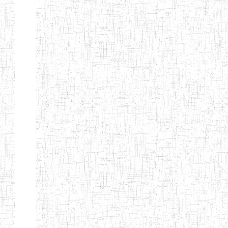
d'enseignement
normal
ENI
Chercher:
Effacer les filtres
Denomination
Type