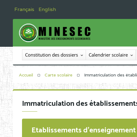
Français
English
Constitution des dossiers
Calendrier scolaire
Accueil
Carte scolaire
Immatriculation des étab
Immatriculation des établissement
Etablissements d'enseignement