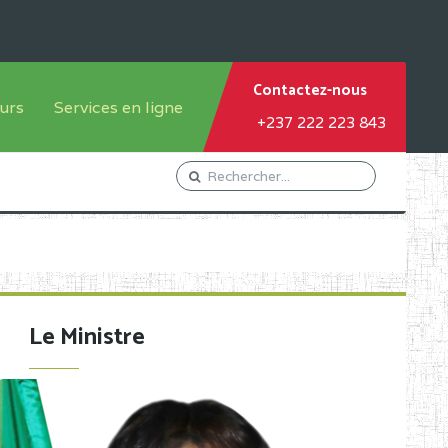
Contactez-nous
urs
Services en ligne
+237 222 223 843
tème francophone
Orientation Conseil
tème anglophone
Gestion du Personnel
Gestion du matricule des
élèves
les
Demande d'actes certificatifs
Le Ministre
Demande de subvention
Acceder au Mail pro