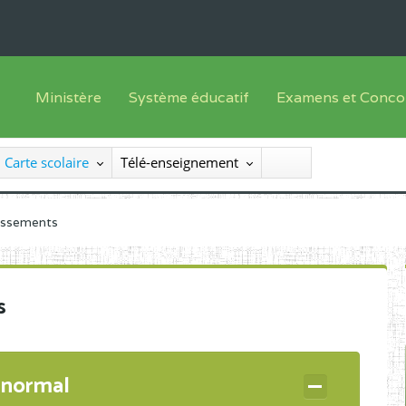
Ministère
Système éducatif
Examens et Conco
Sous sys
Le Ministre
Offre de formation
Inscriptions
Carte scolaire
Télé-enseignement
Sous sys
Le SEESEN
Progammes d'études
Liste des candidats
Inspection Générale des Services
Manuels scolaires
Résultats
lissements
Inspection Générale des Enseignements
Diplômes disponib
Administration Centrale
s
Services Déconcentrés
Organigramme
 normal