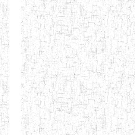
Début
Préc.
1
2
3
4
5
6
Suivant
Fin
Etablissements
d'enseignement
secondaire
technique
et
professionnel