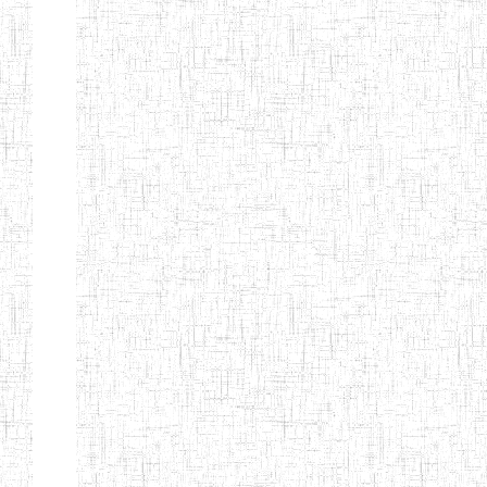
d'enseignement
normal
ENI
Chercher:
Effacer les filtres
Denomination
Type