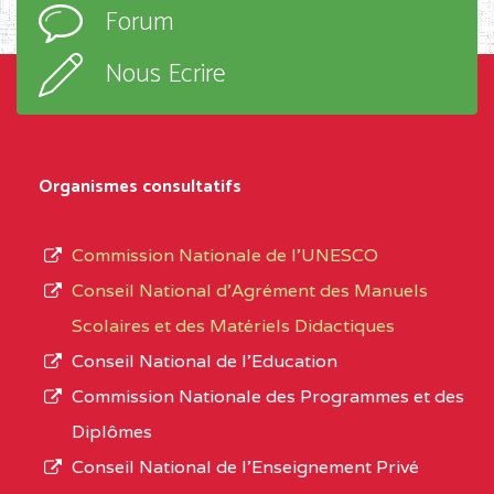
Forum
TECHNIQUE ADOLPH
d’enseignement,
KOLPING (COPAK) BP
le
Nous Ecrire
:33853 YAOUNDE
sous-
système,
CENTRE
COLLEGE
5JK
le
D'ENSEIGNEMENT
Organismes consultatifs
type
GENERAL ET
d’enseignement
PROFESSIONNEL
Commission Nationale de l’UNESCO
autorisé
(CEGEP) STE FOI BP
Conseil National d’Agrément des Manuels
et
:4740 YAOUNDE
Scolaires et des Matériels Didactiques
le
Conseil National de l’Education
CENTRE
COLLEGE PANAFRICAIN
5JK
numéro
Commission Nationale des Programmes et des
DE L'EXCELLENCE BP
d’immatriculation.
Diplômes
:4447 YAOUNDE
Conseil National de l’Enseignement Privé
L’offre