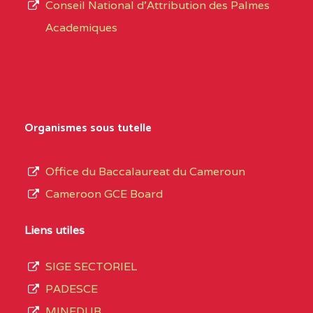
CENTRE
COLLEGE PRIVE
5JK
Conseil National d'Attribution des Palmes
d’éducation
CATHOLIQUE
Academiques
de
D'ENSEIGNEMENT
l’Enseignement
TECHNIQUE
Secondaire
INDUSTRIEL FEMININ
Général
MARIA GORETTI BP
au
Organismes sous tutelle
:1152 YAOUNDE
terme
des
CENTRE
COLLEGE PRIVE LAIC
5JK
Office du Baccalaureat du Cameroun
opérations
SAINT MICHEL
Cameroon GCE Board
d’immatriculation
ARCHANGE BP :10017
du
Liens utiles
YAOUNDE
mois
SIGE SECTORIEL
CENTRE
COMPLEXE SCOLAIRE
5JK
de
PADESCE
AKOA BP :13029
septembre
MINEDUB