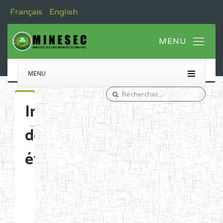
Français
English
MENU
Immatriculation
des
établissements
Etablissements