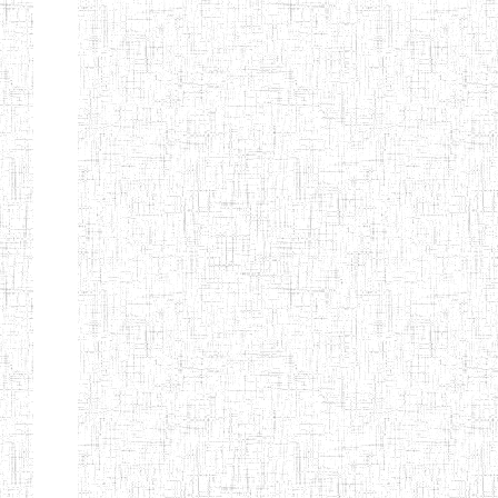
TTC TATUM
ST PIUS X
01/08/2000
ENIET
Pri
TECHNICAL
TEACHER
TRAINING
COLLEGE
TATUM
NIGHTINGALE
20/08/2013
ENIEG
Pri
TEACHER
TRAINING
COLLEGE
CHRIST THE
04/08/2010
ENIEG
Pri