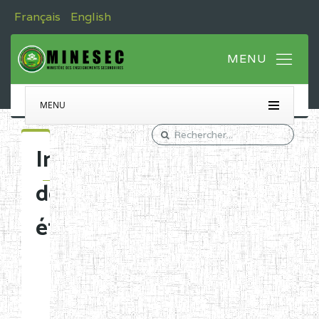
Français
English
MENU
Immatriculation
des
établissements
Etablissements