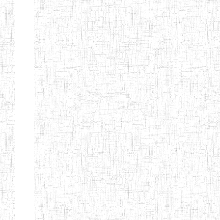
ALBERT
27/08/2015
ENIEG
Pri
TEACHERS'
TRAINING
INSTITUTE
CAMEROUN
(A.T.T.I.C)
NACHO
12/08/2010
ENIET
Pri
TECHNICAL
TEACHER
TRAINING
INSTITUTE
SAINT
28/12/2007
ENIEG
Pri