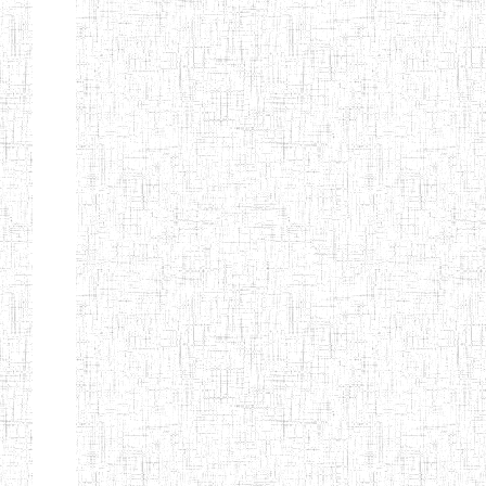
MODERNE
SAINTE MARIE
ENIEG PRIVEE
04/08/2010
ENIEG
Pri
BILINGUE LES
BOSONS
ENIEG BILINGUE
01/08/2014
ENIEG
Pri
LE NORMALIEN
CITOYEN
ENIEG BILINGUE
03/10/2012
ENIEG
Pri
CLAIRE
FONTAINE
Page 4 sur 13 Total: 307
Afficher