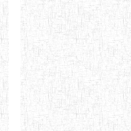
d'enseignement
normal
ENI
Chercher:
Effacer les filtres
Denomination
Type