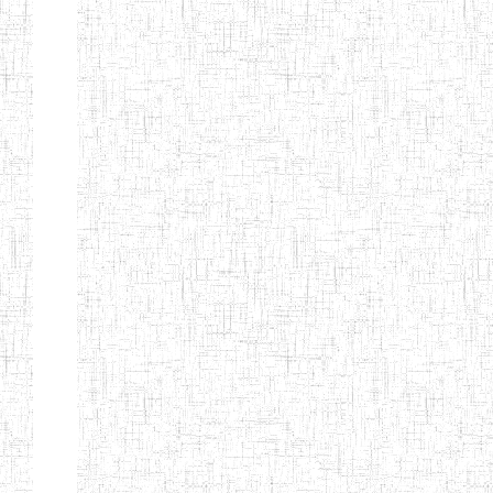
KING TEACHER
TRAINING
COLLEGE
ITCIG SENTTI
14/02/2007
ENIEG
Pri
CAMEROON
27/08/2015
ENIEG
Pri
INCLUSIVE
SPECIAL
EDUCATION
TEACHERS'
TRAINING AND
EMPOWERMENT
PROGRAMME
(CISETTEP)