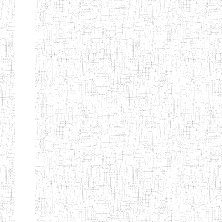
ANDREW'S BTTC
MODEL
08/09/2015
ENIEG
Pri
INCLUSIVE
BILINGUAL
TEACHER
TRAINING
INSTITUTE
CEFED/SPED/TTI
17/11/2008
ENIEG
Pri
SANTA
PTTC MBENGWI
06/08/1990
ENIEG
Pri
FULL GOSPEL
02/10/1998
ENIEG
Pri
BTTC MBENGWI