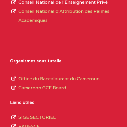
Conseil National de l’Enseignement Privé
L’offre
CENTRE
COLLEGE PRIVE
5JK
Conseil National d'Attribution des Palmes
d’éducation
CATHOLIQUE
Academiques
de
D'ENSEIGNEMENT
l’Enseignement
TECHNIQUE
Secondaire
INDUSTRIEL FEMININ
Général
MARIA GORETTI BP
au
Organismes sous tutelle
:1152 YAOUNDE
terme
des
CENTRE
COLLEGE PRIVE LAIC
5JK
Office du Baccalaureat du Cameroun
opérations
SAINT MICHEL
Cameroon GCE Board
d’immatriculation
ARCHANGE BP :10017
du
Liens utiles
YAOUNDE
mois
SIGE SECTORIEL
CENTRE
COMPLEXE SCOLAIRE
5JK
de
PADESCE