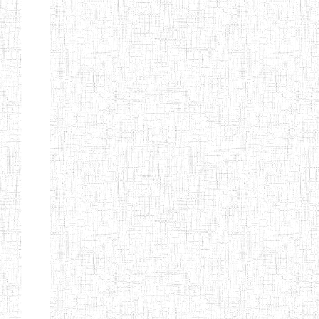
PEDAGOGIQUES
ENIEG DU HAUT
12/08/2013
ENIEG
Pri
NKAM
ENIEG BILINGUE
05/09/2003
ENIEG
Pri
DE L'IPEP DE
BANDJOUN
ENIEG PRIVEE
07/09/2012
ENIEG
Pri
NANFAH
ENPIEG TERESA
14/03/2014
ENIEG
Pri
JANE
ENIEG
04/08/2010
ENIEG
Pri