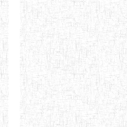
BAPTIST
08/08/1983
ENIEG
Pri
TEACHERS
TRAINING
COLLEGE
KENCHOLIA
15/09/2015
ENIEG
Pri
TEACHER'S
TRAINING
COLLEGE
"K.T.T.C NDOP"
ENIEG PRIVEE
01/09/2015
ENIEG
Pri
BILINGUE
LAIQUE LES
PERFORMANCES