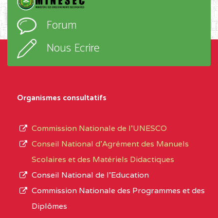
D'ENSEIGNEMENT
l’ordre
Forum
TECHNIQUE ADOLPH
d’enseignement,
KOLPING (COPAK) BP
le
Nous Ecrire
:33853 YAOUNDE
sous-
système,
CENTRE
COLLEGE
5JK
le
D'ENSEIGNEMENT
Organismes consultatifs
type
GENERAL ET
d’enseignement
PROFESSIONNEL
Commission Nationale de l’UNESCO
autorisé
(CEGEP) STE FOI BP
Conseil National d’Agrément des Manuels
et
:4740 YAOUNDE
Scolaires et des Matériels Didactiques
le
Conseil National de l’Education
CENTRE
COLLEGE PANAFRICAIN
5JK
numéro
Commission Nationale des Programmes et des
DE L'EXCELLENCE BP
d’immatriculation.
Diplômes
:4447 YAOUNDE