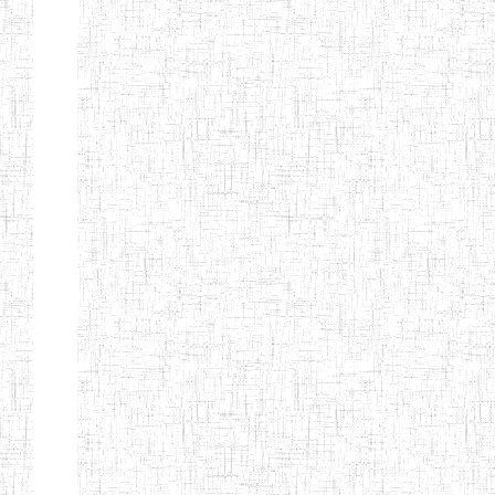
Début
Préc.
1
2
3
4
5
6
Suivant
Fin
Etablissements
d'enseignement
secondaire
technique
et
professionnel