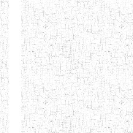
BILINGUE DE
MOKOLO
Page 7 sur 13 Total: 307
Afficher
Début
Préc.
2
3
4
5
6
7
Suivant
Fin
Etablissements
d'enseignement