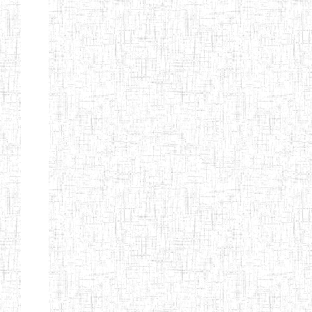
d'enseignement
normal
ENI
Chercher:
Effacer les filtres
Denomination
Type