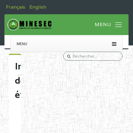
Français
English
MENU
Immatriculation
des
établissements
Etablissements