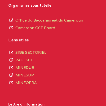
MARIA GORETTI BP
au
Organismes sous tutelle
:1152 YAOUNDE
terme
des
CENTRE
COLLEGE PRIVE LAIC
5JK
Office du Baccalaureat du Cameroun
opérations
SAINT MICHEL
Cameroon GCE Board
d’immatriculation
ARCHANGE BP :10017
du
Liens utiles
YAOUNDE
mois
SIGE SECTORIEL
CENTRE
COMPLEXE SCOLAIRE
5JK
de
PADESCE
AKOA BP :13029
septembre
MINEDUB
YAOUNDE
2020
MINESUP
compte
CENTRE
COMPLEXE SCOLAIRE
5JK
MINFOPRA
3408
BILINGUE SAINT
structures
GERMAIN BP :12671
réparties
Lettre d'information
YAOUNDE