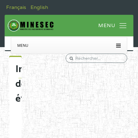
Français
English
MENU
Immatriculation
des
établissements
Etablissements