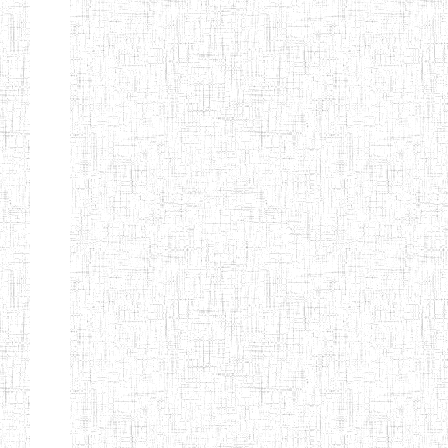
d'enseignement
normal
ENI
Chercher:
Effacer les filtres
Denomination
Type