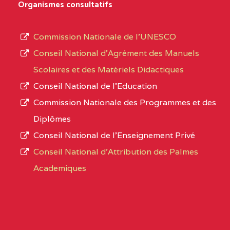
D'ENSEIGNEMENT
Organismes consultatifs
type
GENERAL ET
d’enseignement
PROFESSIONNEL
Commission Nationale de l’UNESCO
autorisé
(CEGEP) STE FOI BP
Conseil National d’Agrément des Manuels
et
:4740 YAOUNDE
Scolaires et des Matériels Didactiques
le
Conseil National de l’Education
CENTRE
COLLEGE PANAFRICAIN
5JK
numéro
Commission Nationale des Programmes et des
DE L'EXCELLENCE BP
d’immatriculation.
Diplômes
:4447 YAOUNDE
Conseil National de l’Enseignement Privé
L’offre
CENTRE
COLLEGE PRIVE
5JK
Conseil National d'Attribution des Palmes
d’éducation
CATHOLIQUE
Academiques
de
D'ENSEIGNEMENT
l’Enseignement
TECHNIQUE
Secondaire
INDUSTRIEL FEMININ
Général