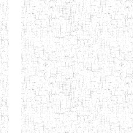
d'enseignement
normal
ENI
Chercher:
Effacer les filtres
Denomination
Type