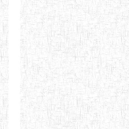
Etablissements
d'enseignement
secondaire
technique
et
professionnel
ESTP
Etablissements
d'enseignement