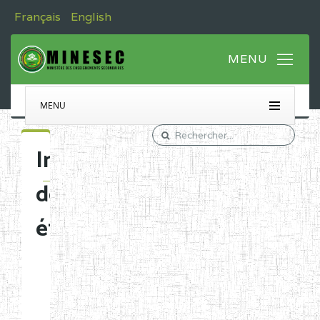
Français
English
MENU
Immatriculation
des
établissements
Etablissements