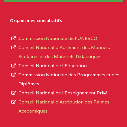
système,
CENTRE
COLLEGE
5JK
le
D'ENSEIGNEMENT
Organismes consultatifs
type
GENERAL ET
d’enseignement
PROFESSIONNEL
Commission Nationale de l’UNESCO
autorisé
(CEGEP) STE FOI BP
Conseil National d’Agrément des Manuels
et
:4740 YAOUNDE
Scolaires et des Matériels Didactiques
le
Conseil National de l’Education
CENTRE
COLLEGE PANAFRICAIN
5JK
numéro
Commission Nationale des Programmes et des
DE L'EXCELLENCE BP
d’immatriculation.
Diplômes
:4447 YAOUNDE
Conseil National de l’Enseignement Privé
L’offre
CENTRE
COLLEGE PRIVE
5JK
Conseil National d'Attribution des Palmes
d’éducation
CATHOLIQUE
Academiques
de
D'ENSEIGNEMENT
l’Enseignement