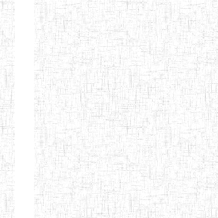
ENIEG
10/07/2000
ENIEG
Privé
BILINGUE
MATSIAZE
ENPIEG
20/08/2015
ENIEG
Privé
BILINGUE
SENTTI-IBES
ENIEG PRIVEE
06/06/2016
ENIEG
Privé
BILINGUE LES
ROSSIGNOLS
MAJORS
ENI PRIVEE
22/09/2000
ENIEG
Privé
LAIQUE