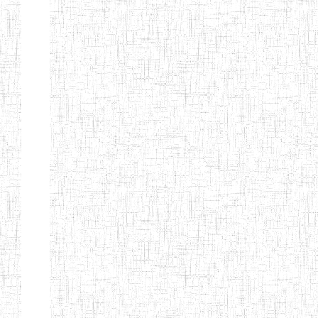
BILINGUE
INCLUSIVE
LOUIS
BRAILLE DU
CJARC
ENIEG LA
28/12/2007
ENIEG
Privé
PENSEE
ENIEG PRIVEE
28/08/2009
ENIEG
Privé
AIME-CESAIRE
ENIEG
03/06/2014
ENIEG
Privé
SIANTOU
ENIEG LA
26/05/2014
ENIEG
Privé