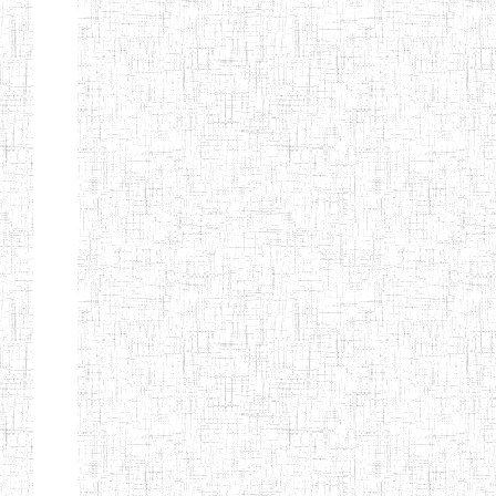
d'enseignement
normal
ENI
Chercher:
Effacer les filtres
Denomination
Type