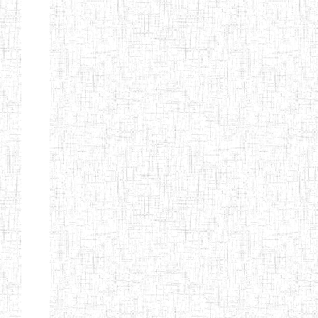
ENIEG BERYLA
06/06/2014
ENIEG
Privé
ENIEG
28/08/2009
ENIEG
Privé
L'EXCELLENCE
ENIEG DES
10/07/2001
ENIEG
Privé
NATIONS
ENIET PAUL
23/07/2014
ENIET
Privé
MOMO
ENIEG PRIVEE
10/07/2008
ENIEG
Privé
TCHEB'S
ENIEG PRIVEE
12/07/2019
ENIEG
Privé