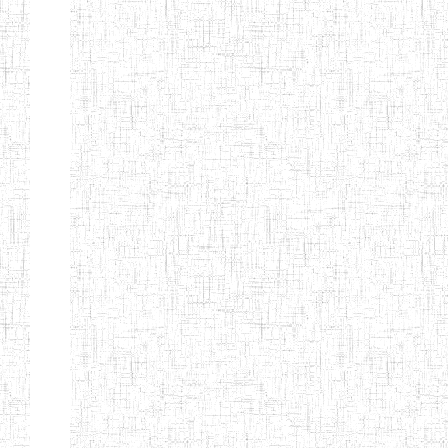
Suivant
Fin
Etablissements
d'enseignement
secondaire
technique
et
professionnel
ESTP
Etablissements