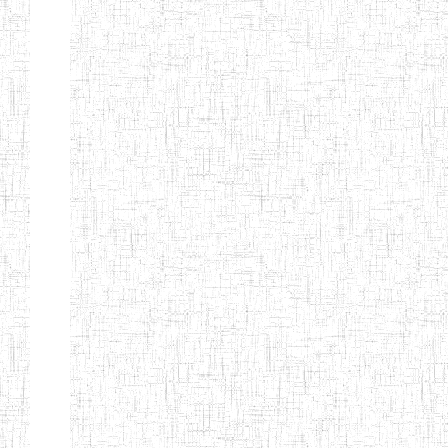
FIERTE
ENIEG TAGA
02/09/2014
ENIEG
Privé
ENIET
04/02/2014
ENIET
Privé
SIANTOU
ENIEG PRIVEE
28/08/2009
ENIEG
Privé
GOLDEN
ENIEG
28/12/2007
ENIEG
Privé
BILINGUE LE
GRAND
ENIEG
15/04/2014
ENIEG
Privé
BILINGUE
VIVA