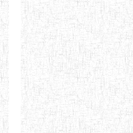
EDUCATION
ENIEG PRIVEE
20/08/2015
ENIEG
Privé
MERE
THERESA
ENIEG COSBIE
28/08/2009
ENIEG
Privé
ENIEG STAR
28/12/2007
ENIEG
Privé
ENIEG MEVEC
02/07/2012
ENIEG
Privé
Page 2 sur 13 Total: 307
Afficher
Début
Préc.
1
2
3
4
5
6