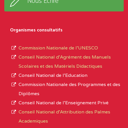
Nous Ecrire
:33853 YAOUNDE
sous-
système,
CENTRE
COLLEGE
5JK
le
D'ENSEIGNEMENT
Organismes consultatifs
type
GENERAL ET
d’enseignement
PROFESSIONNEL
Commission Nationale de l’UNESCO
autorisé
(CEGEP) STE FOI BP
Conseil National d’Agrément des Manuels
et
:4740 YAOUNDE
Scolaires et des Matériels Didactiques
le
Conseil National de l’Education
CENTRE
COLLEGE PANAFRICAIN
5JK
numéro
Commission Nationale des Programmes et des
DE L'EXCELLENCE BP
d’immatriculation.
Diplômes
:4447 YAOUNDE
Conseil National de l’Enseignement Privé
L’offre
CENTRE
COLLEGE PRIVE
5JK
Conseil National d'Attribution des Palmes
d’éducation
CATHOLIQUE
Academiques
de