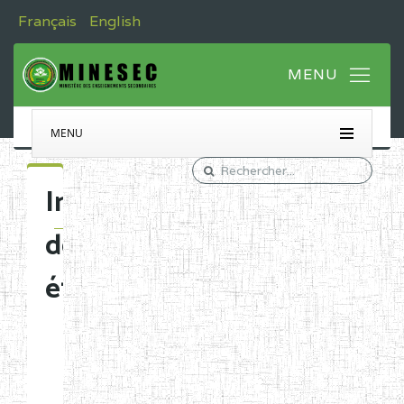
Français
English
MENU
Immatriculation
des
établissements
Etablissements