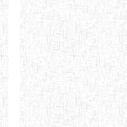
Nature
Arrondissement
Denomination
Création
Type
Natur
ENIEG LES
25/09/1995
ENIEG
Privé
MOINILLONS
ENPIEG
10/10/2013
ENIEG
Privé
BILINGUE
MAGAWATI