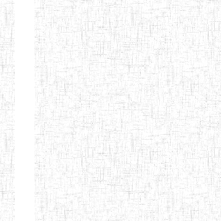
d'enseignement
normal
ENI
Chercher:
Effacer les filtres
Denomination
Type