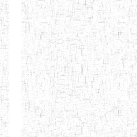
CITOYEN
ENIEG PRIVEE
04/08/2010
ENIEG
Pri
L'ARCHE DES
PHOTONS
ECOLE DE
30/11/2004
ENIEG
Pri
FORMATION
DES
INSTITUTEURS
ST ANDRE
ENIEG PRIVEE
04/06/2015
ENIEG
Pri
LAIQUE
PEKEKUE