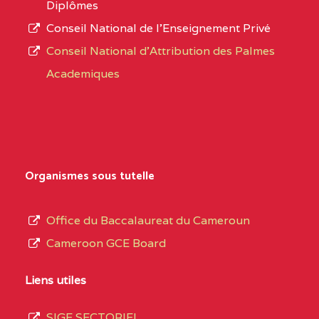
Diplômes
:4447 YAOUNDE
Conseil National de l’Enseignement Privé
L’offre
CENTRE
COLLEGE PRIVE
5JK
Conseil National d'Attribution des Palmes
d’éducation
CATHOLIQUE
Academiques
de
D'ENSEIGNEMENT
l’Enseignement
TECHNIQUE
Secondaire
INDUSTRIEL FEMININ
Général
MARIA GORETTI BP
au
Organismes sous tutelle
:1152 YAOUNDE
terme
des
CENTRE
COLLEGE PRIVE LAIC
5JK
Office du Baccalaureat du Cameroun
opérations
SAINT MICHEL
Cameroon GCE Board
d’immatriculation
ARCHANGE BP :10017
du
Liens utiles
YAOUNDE
mois
SIGE SECTORIEL