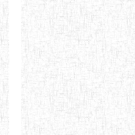
Page 9 sur 13 Total: 307
Afficher
Début
Préc.
4
5
6
7
8
9
13
Suivant
Fin
Etablissements
d'enseignement
secondaire
technique
et