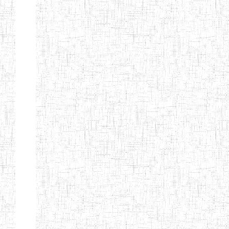
BTTC MBENGWI
BAPTIST
08/08/1983
ENIEG
Pri
TEACHERS
TRAINING
COLLEGE
KENCHOLIA
15/09/2015
ENIEG
Pri
TEACHER'S
TRAINING
COLLEGE
"K.T.T.C NDOP"
ENIEG PRIVEE
01/09/2015
ENIEG
Pri
BILINGUE