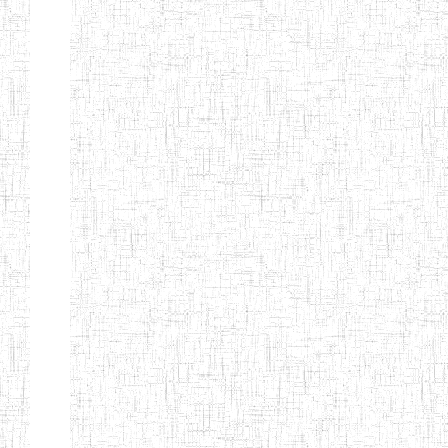
ENIEG
04/08/2010
ENIEG
Pri
MODERNE
SAINTE MARIE
ENIEG PRIVEE
04/08/2010
ENIEG
Pri
BILINGUE LES
BOSONS
ENIEG BILINGUE
01/08/2014
ENIEG
Pri
LE NORMALIEN
CITOYEN
ENIEG BILINGUE
03/10/2012
ENIEG
Pri
CLAIRE
FONTAINE