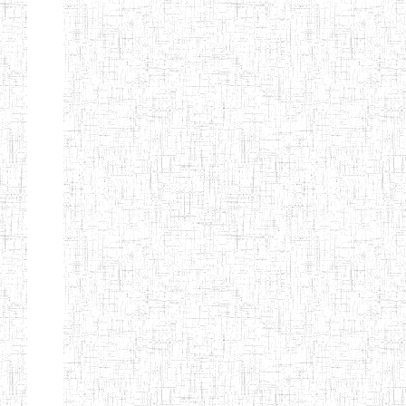
SAINT
28/12/2007
ENIEG
Pri
ANDREW'S BTTC
MODEL
08/09/2015
ENIEG
Pri
INCLUSIVE
BILINGUAL
TEACHER
TRAINING
INSTITUTE
CEFED/SPED/TTI
17/11/2008
ENIEG
Pri
SANTA
PTTC MBENGWI
06/08/1990
ENIEG
Pri
FULL GOSPEL
02/10/1998
ENIEG
Pri