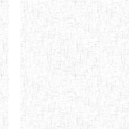
ENIEG BILINGUE
25/06/2014
ENIEG
Pri
LA COURONNE
ENIET BILINGUE
06/01/2014
ENIET
Pri
LA
PERFORMANCE
ENIET PRIVEE
25/07/2013
ENIET
Pri
LES FERMIONS
ENIET PRIVEE DE
17/04/2014
ENIET
Pri
L'OUEST
ENIET LE
30/10/2014
ENIET
Pri
NORMALIEN