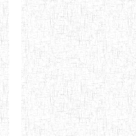
LAIQUE LES
PERFORMANCES
PEDAGOGIQUES
ENIEG DU HAUT
12/08/2013
ENIEG
Pri
NKAM
ENIEG BILINGUE
05/09/2003
ENIEG
Pri
DE L'IPEP DE
BANDJOUN
ENIEG PRIVEE
07/09/2012
ENIEG
Pri
NANFAH
ENPIEG TERESA
14/03/2014
ENIEG
Pri
JANE