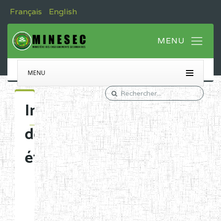
Français
English
MENU
Immatriculation
des
établissements
Etablissements