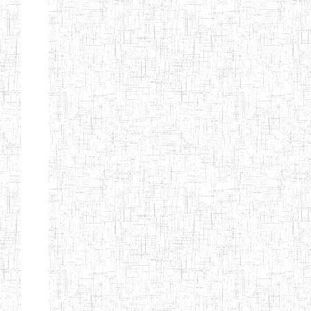
Etablissements
d'enseignement
secondaire
technique
et
professionnel
ESTP
Etablissements
d'enseignement