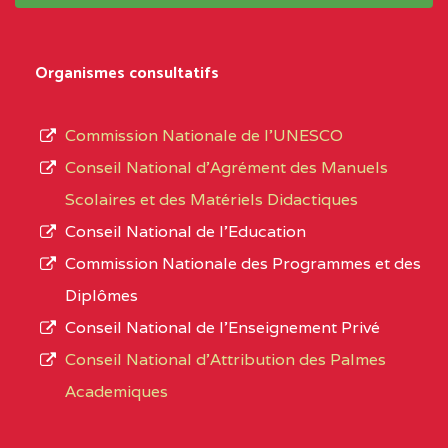
système,
CENTRE
COLLEGE
5JK
le
D'ENSEIGNEMENT
Organismes consultatifs
type
GENERAL ET
d’enseignement
PROFESSIONNEL
Commission Nationale de l’UNESCO
autorisé
(CEGEP) STE FOI BP
Conseil National d’Agrément des Manuels
et
:4740 YAOUNDE
Scolaires et des Matériels Didactiques
le
Conseil National de l’Education
CENTRE
COLLEGE PANAFRICAIN
5JK
numéro
Commission Nationale des Programmes et des
DE L'EXCELLENCE BP
d’immatriculation.
Diplômes
:4447 YAOUNDE
Conseil National de l’Enseignement Privé
L’offre
CENTRE
COLLEGE PRIVE
5JK
Conseil National d'Attribution des Palmes
d’éducation
CATHOLIQUE
Academiques
de
D'ENSEIGNEMENT
l’Enseignement