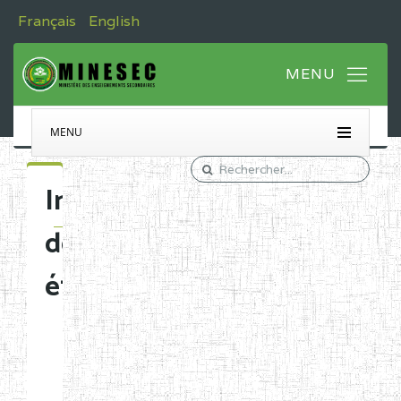
Français
English
MENU
Immatriculation
des
établissements
Etablissements