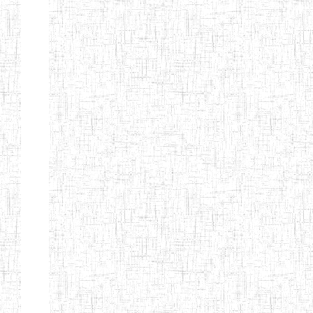
d'enseignement
normal
ENI
Chercher:
Effacer les filtres
Denomination
Type