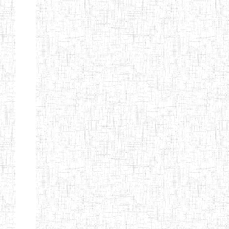
PEDAGOGIQUES
ENIEG DU HAUT
12/08/2013
ENIEG
Pri
NKAM
ENIEG BILINGUE
05/09/2003
ENIEG
Pri
DE L'IPEP DE
BANDJOUN
ENIEG PRIVEE
07/09/2012
ENIEG
Pri
NANFAH
ENPIEG TERESA
14/03/2014
ENIEG
Pri
JANE
ENIEG
04/08/2010
ENIEG
Pri