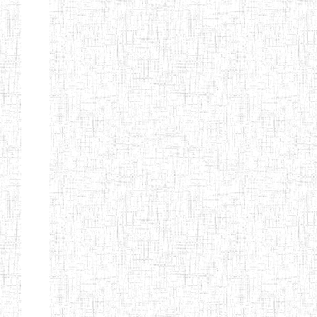
d'enseignement
normal
ENI
Chercher:
Effacer les filtres
Denomination
Type