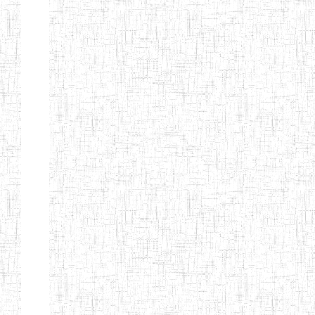
MODERNE
SAINTE MARIE
ENIEG PRIVEE
04/08/2010
ENIEG
Pri
BILINGUE LES
BOSONS
ENIEG BILINGUE
01/08/2014
ENIEG
Pri
LE NORMALIEN
CITOYEN
ENIEG BILINGUE
03/10/2012
ENIEG
Pri
CLAIRE
FONTAINE
Page 4 sur 13 Total: 307
Afficher