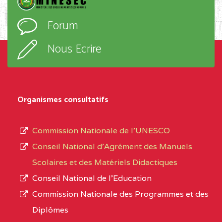
D'ENSEIGNEMENT
l’ordre
Forum
TECHNIQUE ADOLPH
d’enseignement,
KOLPING (COPAK) BP
le
Nous Ecrire
:33853 YAOUNDE
sous-
système,
CENTRE
COLLEGE
5JK
le
D'ENSEIGNEMENT
Organismes consultatifs
type
GENERAL ET
d’enseignement
PROFESSIONNEL
Commission Nationale de l’UNESCO
autorisé
(CEGEP) STE FOI BP
Conseil National d’Agrément des Manuels
et
:4740 YAOUNDE
Scolaires et des Matériels Didactiques
le
Conseil National de l’Education
CENTRE
COLLEGE PANAFRICAIN
5JK
numéro
Commission Nationale des Programmes et des
DE L'EXCELLENCE BP
d’immatriculation.
Diplômes
:4447 YAOUNDE