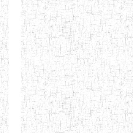
Début
Préc.
1
2
3
4
5
6
Suivant
Fin
Etablissements
d'enseignement
secondaire
technique
et
professionnel