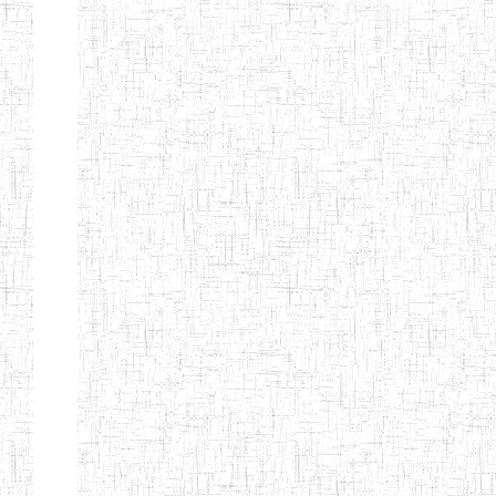
TTC TATUM
ST PIUS X
01/08/2000
ENIET
Pri
TECHNICAL
TEACHER
TRAINING
COLLEGE
TATUM
NIGHTINGALE
20/08/2013
ENIEG
Pri
TEACHER
TRAINING
COLLEGE
CHRIST THE
04/08/2010
ENIEG
Pri