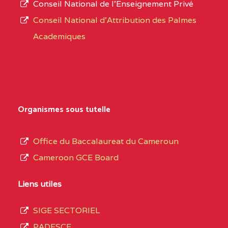
Conseil National de l’Enseignement Privé
L’offre
CENTRE
COLLEGE PRIVE
5JK
Conseil National d'Attribution des Palmes
d’éducation
CATHOLIQUE
Academiques
de
D'ENSEIGNEMENT
l’Enseignement
TECHNIQUE
Secondaire
INDUSTRIEL FEMININ
Général
MARIA GORETTI BP
au
Organismes sous tutelle
:1152 YAOUNDE
terme
des
CENTRE
COLLEGE PRIVE LAIC
5JK
Office du Baccalaureat du Cameroun
opérations
SAINT MICHEL
Cameroon GCE Board
d’immatriculation
ARCHANGE BP :10017
du
Liens utiles
YAOUNDE
mois
SIGE SECTORIEL
CENTRE
COMPLEXE SCOLAIRE
5JK
de
PADESCE