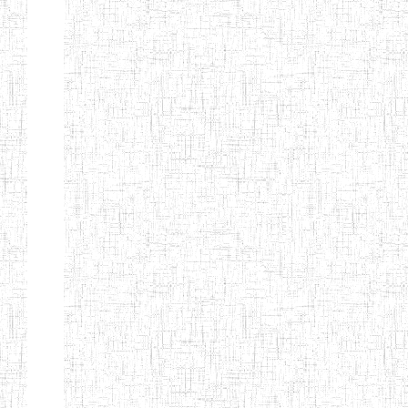
ANDREW'S BTTC
MODEL
08/09/2015
ENIEG
Pri
INCLUSIVE
BILINGUAL
TEACHER
TRAINING
INSTITUTE
CEFED/SPED/TTI
17/11/2008
ENIEG
Pri
SANTA
PTTC MBENGWI
06/08/1990
ENIEG
Pri
FULL GOSPEL
02/10/1998
ENIEG
Pri
BTTC MBENGWI