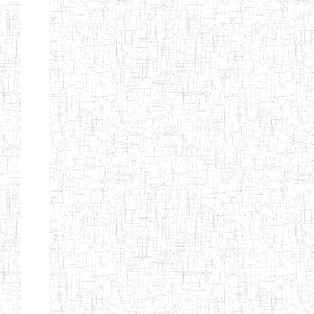
ALBERT
27/08/2015
ENIEG
Pri
TEACHERS'
TRAINING
INSTITUTE
CAMEROUN
(A.T.T.I.C)
NACHO
12/08/2010
ENIET
Pri
TECHNICAL
TEACHER
TRAINING
INSTITUTE
SAINT
28/12/2007
ENIEG
Pri