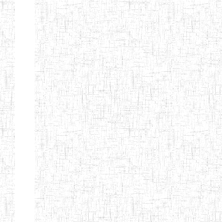
BAPTIST
08/08/1983
ENIEG
Pri
TEACHERS
TRAINING
COLLEGE
KENCHOLIA
15/09/2015
ENIEG
Pri
TEACHER'S
TRAINING
COLLEGE
"K.T.T.C NDOP"
ENIEG PRIVEE
01/09/2015
ENIEG
Pri
BILINGUE
LAIQUE LES
PERFORMANCES