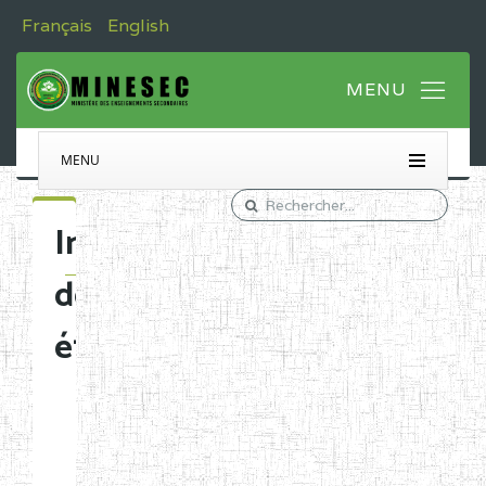
Français
English
MENU
Immatriculation
des
établissements
Etablissements