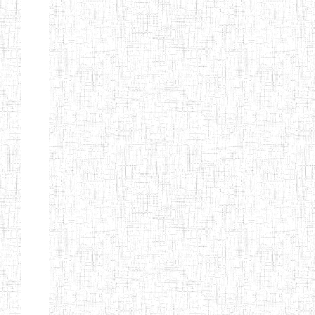
KING TEACHER
TRAINING
COLLEGE
ITCIG SENTTI
14/02/2007
ENIEG
Pri
CAMEROON
27/08/2015
ENIEG
Pri
INCLUSIVE
SPECIAL
EDUCATION
TEACHERS'
TRAINING AND
EMPOWERMENT
PROGRAMME
(CISETTEP)