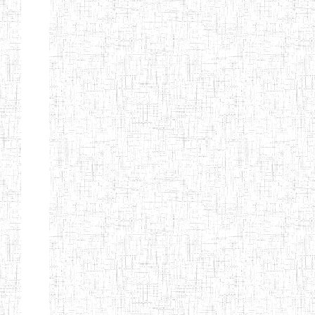
Nature
Arrondissement
Denomination
Création
Type
Nature
GTTC
08/12/1997
ENIEG
Public
BANGEM
GTTC
25/09/2000
ENIEG
Public
FONTEM