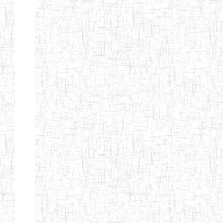
d'enseignement
normal
ENI
Chercher:
Effacer les filtres
Denomination
Type