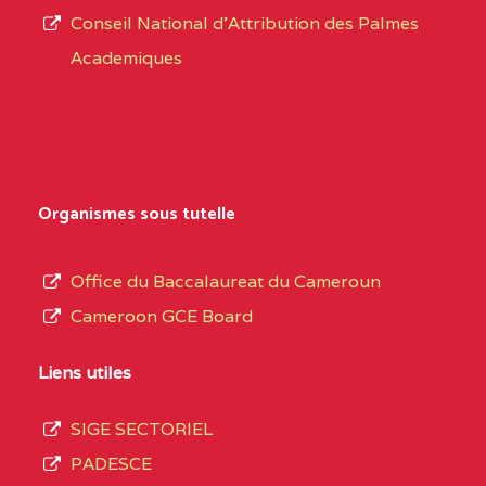
CENTRE
COLLEGE PRIVE
5JK
Conseil National d'Attribution des Palmes
d’éducation
CATHOLIQUE
Academiques
de
D'ENSEIGNEMENT
l’Enseignement
TECHNIQUE
Secondaire
INDUSTRIEL FEMININ
Général
MARIA GORETTI BP
au
Organismes sous tutelle
:1152 YAOUNDE
terme
des
CENTRE
COLLEGE PRIVE LAIC
5JK
Office du Baccalaureat du Cameroun
opérations
SAINT MICHEL
Cameroon GCE Board
d’immatriculation
ARCHANGE BP :10017
du
Liens utiles
YAOUNDE
mois
SIGE SECTORIEL
CENTRE
COMPLEXE SCOLAIRE
5JK
de
PADESCE
AKOA BP :13029
septembre