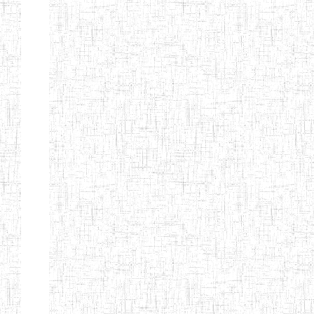
GTTC
03/11/1983
ENIEG
Public
MAMFE
GBTTC
25/08/1978
ENIEG
Public
KUMBA
GTTTC
13/08/2013
ENIET
Public
KUMBA
GTTC AKWA-
27/08/2013
ENIEG
Public
BAKASSI
GTTC
01/08/1997
ENIEG
Public
MUNDEMBA
Page 13 sur 13 Total: 307
Afficher