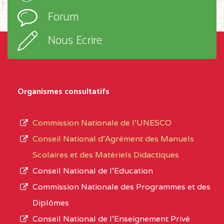
l’ordre
Forum
TECHNIQUE ADOLPH
d’enseignement,
KOLPING (COPAK) BP
le
Nous Ecrire
:33853 YAOUNDE
sous-
système,
CENTRE
COLLEGE
5JK
le
D'ENSEIGNEMENT
Organismes consultatifs
type
GENERAL ET
d’enseignement
PROFESSIONNEL
Commission Nationale de l’UNESCO
autorisé
(CEGEP) STE FOI BP
Conseil National d’Agrément des Manuels
et
:4740 YAOUNDE
Scolaires et des Matériels Didactiques
le
Conseil National de l’Education
CENTRE
COLLEGE PANAFRICAIN
5JK
numéro
Commission Nationale des Programmes et des
DE L'EXCELLENCE BP
d’immatriculation.
Diplômes
:4447 YAOUNDE
Conseil National de l’Enseignement Privé
L’offre