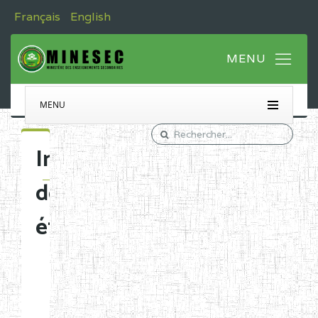
Français
English
MENU
Immatriculation
des
établissements
Etablissements