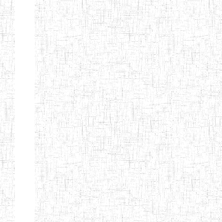
Début
Préc.
4
5
6
7
8
9
13
Suivant
Fin
Etablissements
d'enseignement
secondaire
technique
et
professionnel