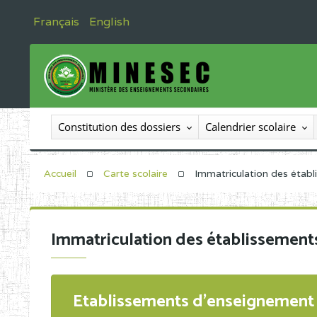
Français
English
Constitution des dossiers
Calendrier scolaire
Accueil
Carte scolaire
Immatriculation des étab
Immatriculation des établissement
Etablissements d'enseignement