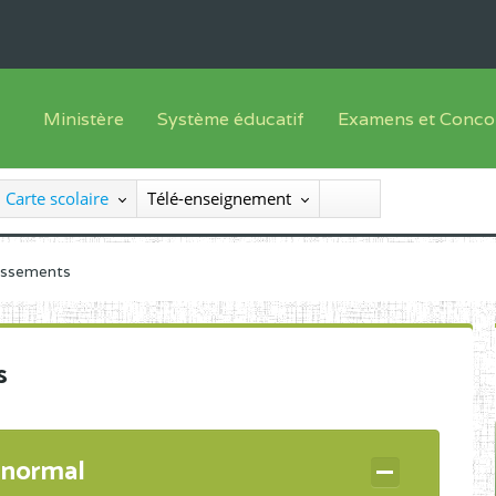
Ministère
Système éducatif
Examens et Conco
Sous sys
Le Ministre
Offre de formation
Inscriptions
Carte scolaire
Télé-enseignement
Sous sys
Le SEESEN
Progammes d'études
Liste des candidats
Inspection Générale des Services
Manuels scolaires
Résultats
lissements
Inspection Générale des Enseignements
Diplômes disponib
Administration Centrale
s
Services Déconcentrés
Organigramme
 normal