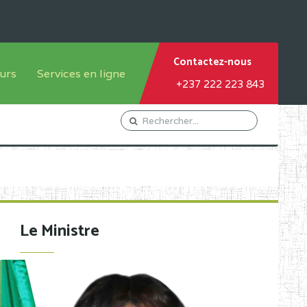
Contactez-nous
urs
Services en ligne
+237 222 223 843
tème francophone
Orientation Conseil
tème anglophone
Gestion du Personnel
Gestion du matricule des
élèves
les
Demande d'actes certificatifs
Le Ministre
Demande de subvention
Acceder au Mail pro