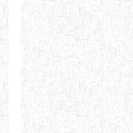
d'enseignement
normal
ENI
Chercher:
Effacer les filtres
Denomination
Type