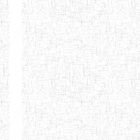
Début
Préc.
4
5
6
7
8
9
13
Suivant
Fin
Etablissements
d'enseignement
secondaire
technique
et
professionnel