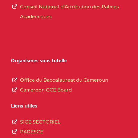
CENTRE
COLLEGE PRIVE
5JK
Conseil National d'Attribution des Palmes
d’éducation
CATHOLIQUE
Academiques
de
D'ENSEIGNEMENT
l’Enseignement
TECHNIQUE
Secondaire
INDUSTRIEL FEMININ
Général
MARIA GORETTI BP
au
Organismes sous tutelle
:1152 YAOUNDE
terme
des
CENTRE
COLLEGE PRIVE LAIC
5JK
Office du Baccalaureat du Cameroun
opérations
SAINT MICHEL
Cameroon GCE Board
d’immatriculation
ARCHANGE BP :10017
du
Liens utiles
YAOUNDE
mois
SIGE SECTORIEL
CENTRE
COMPLEXE SCOLAIRE
5JK
de
PADESCE
AKOA BP :13029
septembre