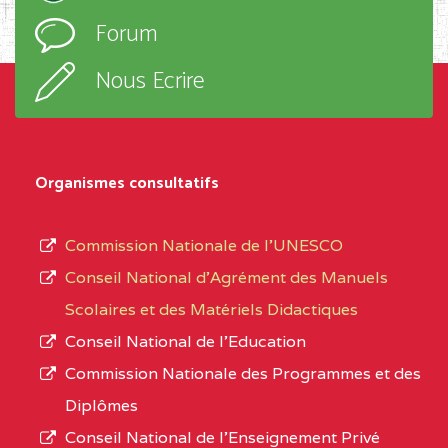
l’ordre
Forum
TECHNIQUE ADOLPH
d’enseignement,
KOLPING (COPAK) BP
le
Nous Ecrire
:33853 YAOUNDE
sous-
système,
CENTRE
COLLEGE
5JK
le
D'ENSEIGNEMENT
Organismes consultatifs
type
GENERAL ET
d’enseignement
PROFESSIONNEL
Commission Nationale de l’UNESCO
autorisé
(CEGEP) STE FOI BP
Conseil National d’Agrément des Manuels
et
:4740 YAOUNDE
Scolaires et des Matériels Didactiques
le
Conseil National de l’Education
CENTRE
COLLEGE PANAFRICAIN
5JK
numéro
Commission Nationale des Programmes et des
DE L'EXCELLENCE BP
d’immatriculation.
Diplômes
:4447 YAOUNDE
Conseil National de l’Enseignement Privé
L’offre