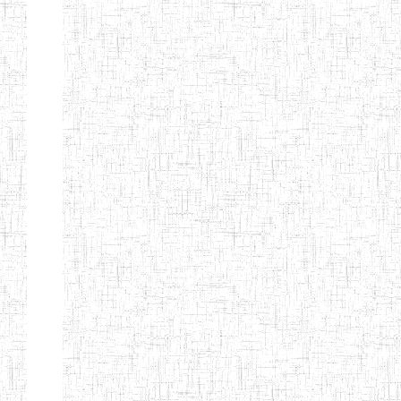
GTTC
03/11/1983
ENIEG
Public
MAMFE
GBTTC
25/08/1978
ENIEG
Public
KUMBA
GTTTC
13/08/2013
ENIET
Public
KUMBA
GTTC AKWA-
27/08/2013
ENIEG
Public
BAKASSI
GTTC
01/08/1997
ENIEG
Public
MUNDEMBA
Page 13 sur 13 Total: 307
Afficher