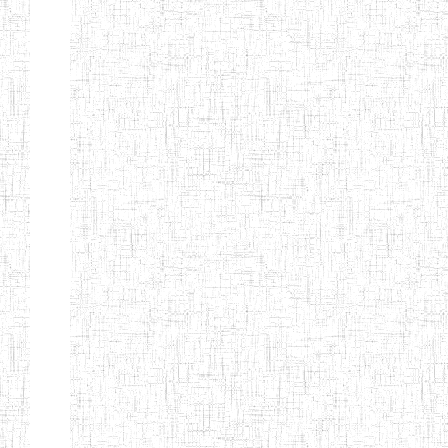
Nature
Arrondissement
Denomination
Création
Type
Nature
GTTC
08/12/1997
ENIEG
Public
BANGEM
GTTC
25/09/2000
ENIEG
Public
FONTEM