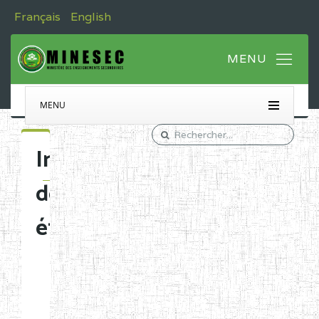
Français
English
MENU
Immatriculation
des
établissements
Etablissements