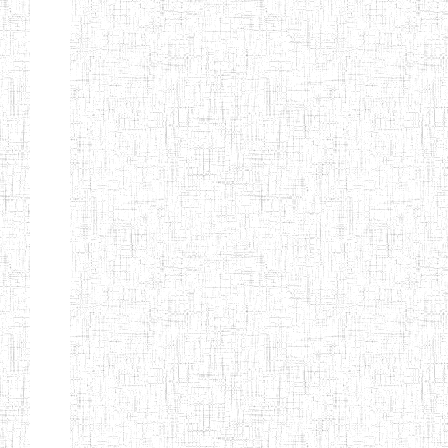
Nature
Arrondissement
Denomination
Création
Type
Natur
ENIEG DE
01/08/2000
ENIEG
Publi
MBALMAYO
ENIEG DE
11/07/2012
ENIEG
Publi
YOKADOUMA