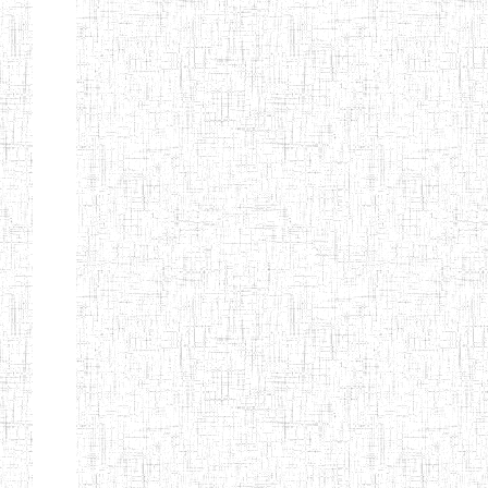
ENIEG DE
01/01/1958
ENIEG
Publi
NKONGSAMBA
ENIEG DE
01/11/2001
ENIEG
Publi
YABASSI
ENBIEG
01/01/1975
ENIEG
Publi
D'EDEA
ENBIEG DE
25/08/1986
ENIEG
Publi
DOUALA
ENIET DE
05/11/1998
ENIET
Publi
DOUALA
ENIET DE
05/08/2010
ENIET
Publi