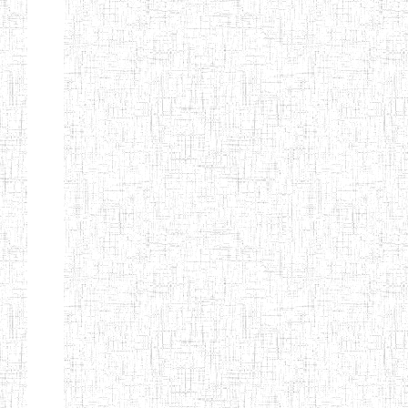
GAROUA
ENBIEG DE
01/01/1975
ENIEG
Publi
GAROUA
ENIEG DE
01/01/1995
ENIEG
Publi
PITOA
ENIEG DE
22/10/2002
ENIEG
Publi
TCHOLLIRE
ENIEG DE POLI
17/08/2012
ENIEG
Publi
ENIEG DE
10/09/2001
ENIEG
Publi
GUIDER