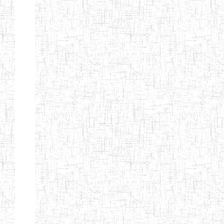
ENBIEG DE
01/01/1965
ENIEG
Publi
MAROUA
ENIEG DE
01/09/1997
ENIEG
Publi
KOUSSERI
ENIEG DE
31/08/2005
ENIEG
Publi
YAGOUA
ENIEG DE
01/09/1984
ENIEG
Publi
KAELE
ENIEG DE
01/07/2000
ENIEG
Publi
MORA
ENIEG DE
24/09/1997
ENIEG
Publi
MOKOLO