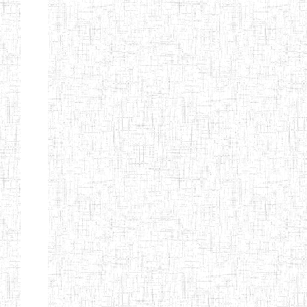
ENIEG
10/07/1983
ENIEG
Publi
D'ABONG
MBANG
ENIEG DE
12/06/2001
ENIEG
Publi
BATOURI
ENBIEG DE
01/08/2001
ENIEG
Publi
BERTOUA
ENIET DE
01/08/2012
ENIET
Publi
BERTOUA
ENIET DE
13/08/2013
ENIET
Publi
MAROUA