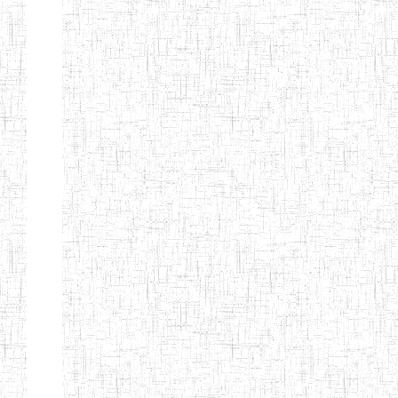
d'enseignement
normal
ENI
Chercher:
Effacer les filtres
Denomination
Type