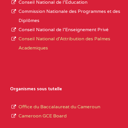
Conseil National de l’Education
CENTRE
COLLEGE PANAFRICAIN
5JK
numéro
Commission Nationale des Programmes et des
DE L'EXCELLENCE BP
d’immatriculation.
Diplômes
:4447 YAOUNDE
Conseil National de l’Enseignement Privé
L’offre
CENTRE
COLLEGE PRIVE
5JK
Conseil National d'Attribution des Palmes
d’éducation
CATHOLIQUE
Academiques
de
D'ENSEIGNEMENT
l’Enseignement
TECHNIQUE
Secondaire
INDUSTRIEL FEMININ
Général
MARIA GORETTI BP
au
Organismes sous tutelle
:1152 YAOUNDE
terme
des
CENTRE
COLLEGE PRIVE LAIC
5JK
Office du Baccalaureat du Cameroun
opérations
SAINT MICHEL
Cameroon GCE Board
d’immatriculation
ARCHANGE BP :10017