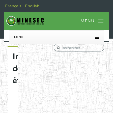
Français
English
MENU
Immatriculation
des
établissements
Etablissements