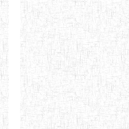
GTTC
17/07/2001
ENIEG
Publi
FUNDONG
Page 11 sur 13 Total: 307
Afficher
Début
Préc.
4
5
6
7
8
9
13
Suivant
Fin
Etablissements
d'enseignement