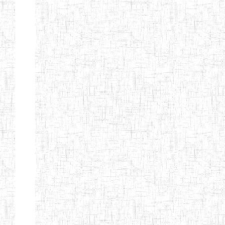
EDUCATION
ENIEG PRIVEE
20/08/2015
ENIEG
Privé
MERE
THERESA
ENIEG COSBIE
28/08/2009
ENIEG
Privé
ENIEG STAR
28/12/2007
ENIEG
Privé
ENIEG MEVEC
02/07/2012
ENIEG
Privé
Page 2 sur 13 Total: 307
Afficher
Début
Préc.
1
2
3
4
5
6