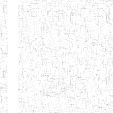
d'enseignement
normal
ENI
Chercher:
Effacer les filtres
Denomination
Type