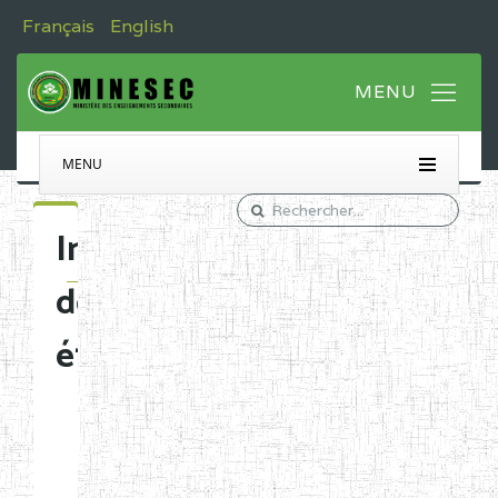
Français
English
MENU
Immatriculation
des
établissements
Etablissements