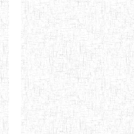
ENIEG
10/07/2000
ENIEG
Privé
BILINGUE
MATSIAZE
ENPIEG
20/08/2015
ENIEG
Privé
BILINGUE
SENTTI-IBES
ENIEG PRIVEE
06/06/2016
ENIEG
Privé
BILINGUE LES
ROSSIGNOLS
MAJORS
ENI PRIVEE
22/09/2000
ENIEG
Privé
LAIQUE