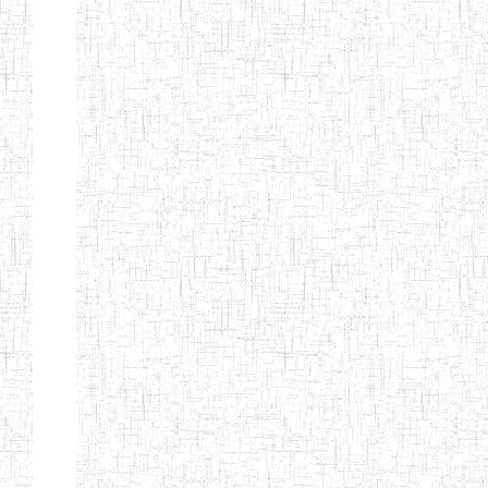
ENIEG BERYLA
06/06/2014
ENIEG
Privé
ENIEG
28/08/2009
ENIEG
Privé
L'EXCELLENCE
ENIEG DES
10/07/2001
ENIEG
Privé
NATIONS
ENIET PAUL
23/07/2014
ENIET
Privé
MOMO
ENIEG PRIVEE
10/07/2008
ENIEG
Privé
TCHEB'S
ENIEG PRIVEE
12/07/2019
ENIEG
Privé