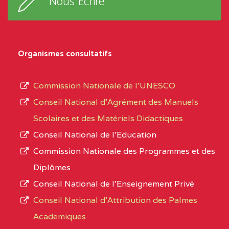
Nous Ecrire
:33853 YAOUNDE
sous-
système,
CENTRE
COLLEGE
5JK
le
D'ENSEIGNEMENT
Organismes consultatifs
type
GENERAL ET
d’enseignement
PROFESSIONNEL
Commission Nationale de l’UNESCO
autorisé
(CEGEP) STE FOI BP
Conseil National d’Agrément des Manuels
et
:4740 YAOUNDE
Scolaires et des Matériels Didactiques
le
Conseil National de l’Education
CENTRE
COLLEGE PANAFRICAIN
5JK
numéro
Commission Nationale des Programmes et des
DE L'EXCELLENCE BP
d’immatriculation.
Diplômes
:4447 YAOUNDE
Conseil National de l’Enseignement Privé
L’offre
CENTRE
COLLEGE PRIVE
5JK
Conseil National d'Attribution des Palmes
d’éducation
CATHOLIQUE
Academiques
de