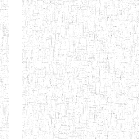
Nature
Arrondissement
Denomination
Création
Type
Natur
ENIEG LES
25/09/1995
ENIEG
Privé
MOINILLONS
ENPIEG
10/10/2013
ENIEG
Privé
BILINGUE
MAGAWATI