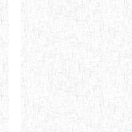
Suivant
Fin
Etablissements
d'enseignement
secondaire
technique
et
professionnel
ESTP
Etablissements