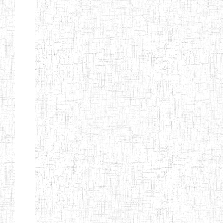
FIERTE
ENIEG TAGA
02/09/2014
ENIEG
Privé
ENIET
04/02/2014
ENIET
Privé
SIANTOU
ENIEG PRIVEE
28/08/2009
ENIEG
Privé
GOLDEN
ENIEG
28/12/2007
ENIEG
Privé
BILINGUE LE
GRAND
ENIEG
15/04/2014
ENIEG
Privé
BILINGUE
VIVA