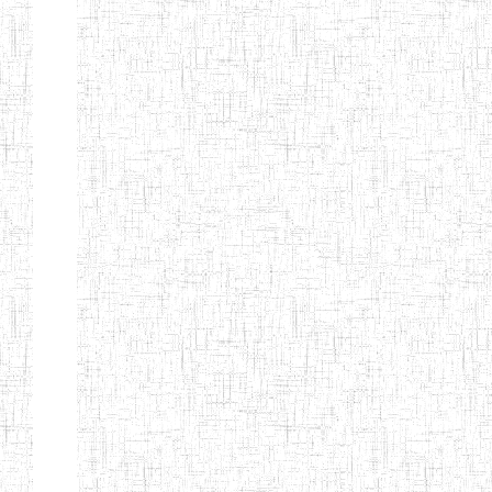
BILINGUE
INCLUSIVE
LOUIS
BRAILLE DU
CJARC
ENIEG LA
28/12/2007
ENIEG
Privé
PENSEE
ENIEG PRIVEE
28/08/2009
ENIEG
Privé
AIME-CESAIRE
ENIEG
03/06/2014
ENIEG
Privé
SIANTOU
ENIEG LA
26/05/2014
ENIEG
Privé