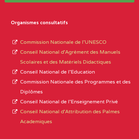
système,
CENTRE
COLLEGE
5JK
le
D'ENSEIGNEMENT
Organismes consultatifs
type
GENERAL ET
d’enseignement
PROFESSIONNEL
Commission Nationale de l’UNESCO
autorisé
(CEGEP) STE FOI BP
Conseil National d’Agrément des Manuels
et
:4740 YAOUNDE
Scolaires et des Matériels Didactiques
le
Conseil National de l’Education
CENTRE
COLLEGE PANAFRICAIN
5JK
numéro
Commission Nationale des Programmes et des
DE L'EXCELLENCE BP
d’immatriculation.
Diplômes
:4447 YAOUNDE
Conseil National de l’Enseignement Privé
L’offre
CENTRE
COLLEGE PRIVE
5JK
Conseil National d'Attribution des Palmes
d’éducation
CATHOLIQUE
Academiques
de
D'ENSEIGNEMENT
l’Enseignement