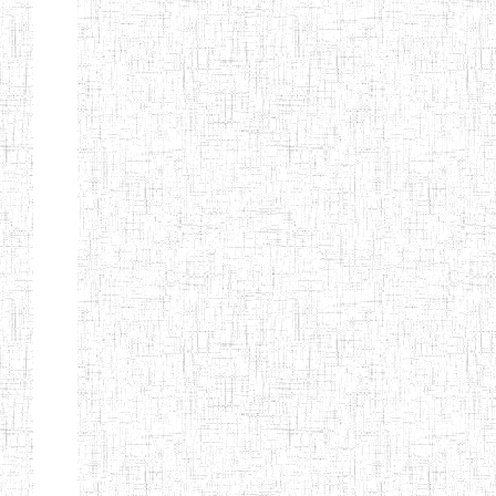
d'enseignement
normal
ENI
Chercher:
Effacer les filtres
Denomination
Type