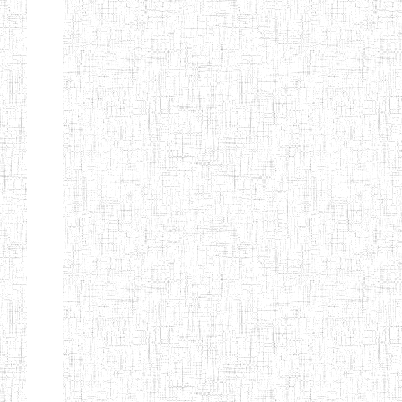
Etablissements
d'enseignement
secondaire
technique
et
professionnel
ESTP
Etablissements
d'enseignement