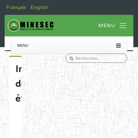
Français
English
MENU
Immatriculation
des
établissements
Etablissements