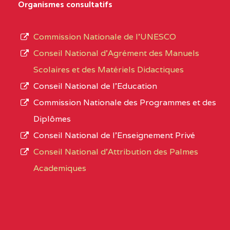
D'ENSEIGNEMENT
Organismes consultatifs
type
GENERAL ET
d’enseignement
PROFESSIONNEL
Commission Nationale de l’UNESCO
autorisé
(CEGEP) STE FOI BP
Conseil National d’Agrément des Manuels
et
:4740 YAOUNDE
Scolaires et des Matériels Didactiques
le
Conseil National de l’Education
CENTRE
COLLEGE PANAFRICAIN
5JK
numéro
Commission Nationale des Programmes et des
DE L'EXCELLENCE BP
d’immatriculation.
Diplômes
:4447 YAOUNDE
Conseil National de l’Enseignement Privé
L’offre
CENTRE
COLLEGE PRIVE
5JK
Conseil National d'Attribution des Palmes
d’éducation
CATHOLIQUE
Academiques
de
D'ENSEIGNEMENT
l’Enseignement
TECHNIQUE
Secondaire
INDUSTRIEL FEMININ
Général