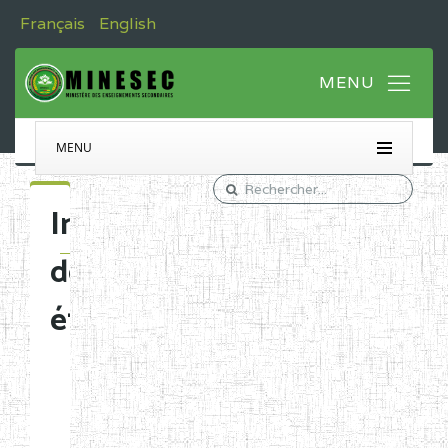
Français
English
MENU
Immatriculation
des
établissements
Etablissements