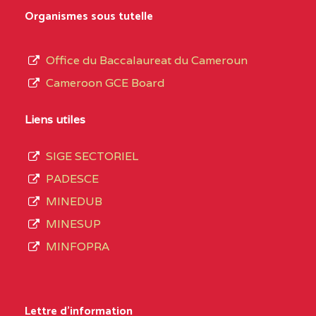
MARIA GORETTI BP
au
Organismes sous tutelle
:1152 YAOUNDE
terme
des
CENTRE
COLLEGE PRIVE LAIC
5JK
Office du Baccalaureat du Cameroun
opérations
SAINT MICHEL
Cameroon GCE Board
d’immatriculation
ARCHANGE BP :10017
du
Liens utiles
YAOUNDE
mois
SIGE SECTORIEL
CENTRE
COMPLEXE SCOLAIRE
5JK
de
PADESCE
AKOA BP :13029
septembre
MINEDUB
YAOUNDE
2020
MINESUP
compte
CENTRE
COMPLEXE SCOLAIRE
5JK
MINFOPRA
3408
BILINGUE SAINT
structures
GERMAIN BP :12671
réparties
Lettre d'information
YAOUNDE