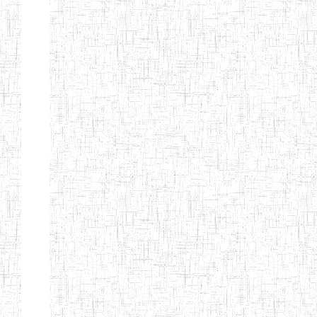
d'enseignement
normal
ENI
Chercher:
Effacer les filtres
Denomination
Type