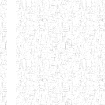
SAINT
28/12/2007
ENIEG
Pri
ANDREW'S BTTC
MODEL
08/09/2015
ENIEG
Pri
INCLUSIVE
BILINGUAL
TEACHER
TRAINING
INSTITUTE
CEFED/SPED/TTI
17/11/2008
ENIEG
Pri
SANTA
PTTC MBENGWI
06/08/1990
ENIEG
Pri
FULL GOSPEL
02/10/1998
ENIEG
Pri