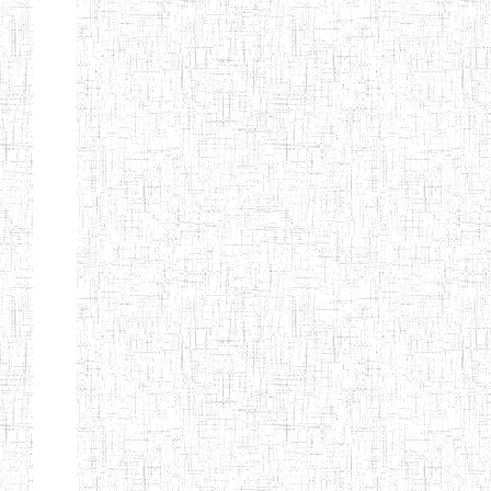
d'enseignement
normal
ENI
Chercher:
Effacer les filtres
Denomination
Type