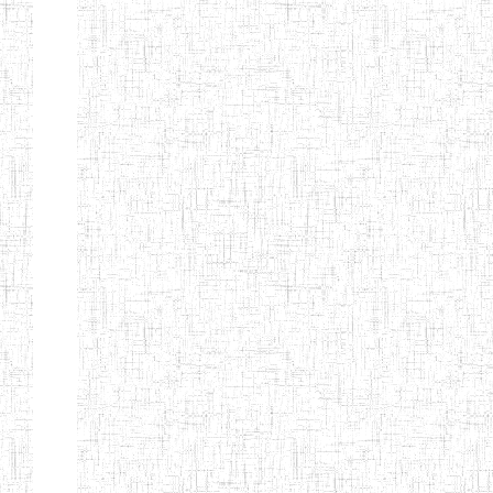
ENIEG BILINGUE
25/06/2014
ENIEG
Pri
LA COURONNE
ENIET BILINGUE
06/01/2014
ENIET
Pri
LA
PERFORMANCE
ENIET PRIVEE
25/07/2013
ENIET
Pri
LES FERMIONS
ENIET PRIVEE DE
17/04/2014
ENIET
Pri
L'OUEST
ENIET LE
30/10/2014
ENIET
Pri
NORMALIEN