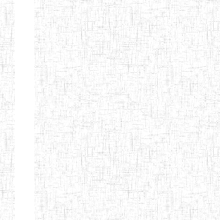
LAIQUE LES
PERFORMANCES
PEDAGOGIQUES
ENIEG DU HAUT
12/08/2013
ENIEG
Pri
NKAM
ENIEG BILINGUE
05/09/2003
ENIEG
Pri
DE L'IPEP DE
BANDJOUN
ENIEG PRIVEE
07/09/2012
ENIEG
Pri
NANFAH
ENPIEG TERESA
14/03/2014
ENIEG
Pri
JANE