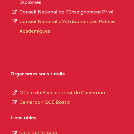
Diplômes
:4447 YAOUNDE
Conseil National de l’Enseignement Privé
L’offre
CENTRE
COLLEGE PRIVE
5JK
Conseil National d'Attribution des Palmes
d’éducation
CATHOLIQUE
Academiques
de
D'ENSEIGNEMENT
l’Enseignement
TECHNIQUE
Secondaire
INDUSTRIEL FEMININ
Général
MARIA GORETTI BP
au
Organismes sous tutelle
:1152 YAOUNDE
terme
des
CENTRE
COLLEGE PRIVE LAIC
5JK
Office du Baccalaureat du Cameroun
opérations
SAINT MICHEL
Cameroon GCE Board
d’immatriculation
ARCHANGE BP :10017
du
Liens utiles
YAOUNDE
mois
SIGE SECTORIEL