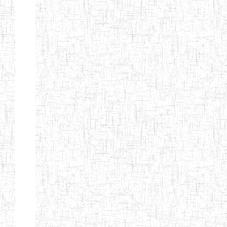
CITOYEN
ENIEG PRIVEE
04/08/2010
ENIEG
Pri
L'ARCHE DES
PHOTONS
ECOLE DE
30/11/2004
ENIEG
Pri
FORMATION
DES
INSTITUTEURS
ST ANDRE
ENIEG PRIVEE
04/06/2015
ENIEG
Pri
LAIQUE
PEKEKUE