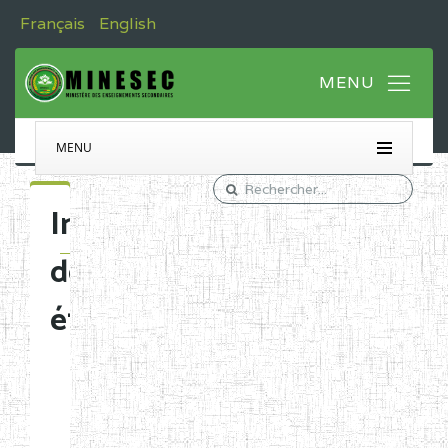
Français
English
MENU
Immatriculation
des
établissements
Etablissements