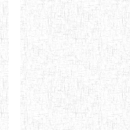
Page 9 sur 13 Total: 307
Afficher
Début
Préc.
4
5
6
7
8
9
13
Suivant
Fin
Etablissements
d'enseignement
secondaire
technique
et