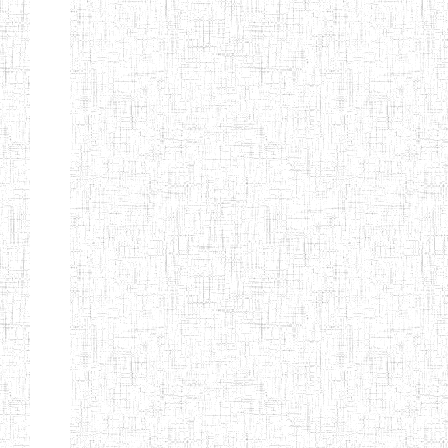
BTTC MBENGWI
BAPTIST
08/08/1983
ENIEG
Pri
TEACHERS
TRAINING
COLLEGE
KENCHOLIA
15/09/2015
ENIEG
Pri
TEACHER'S
TRAINING
COLLEGE
"K.T.T.C NDOP"
ENIEG PRIVEE
01/09/2015
ENIEG
Pri
BILINGUE