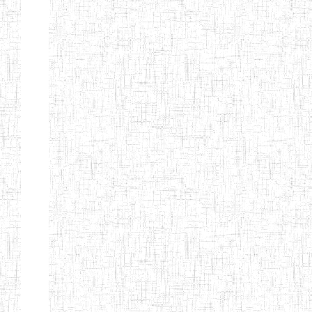
ENIEG
04/08/2010
ENIEG
Pri
MODERNE
SAINTE MARIE
ENIEG PRIVEE
04/08/2010
ENIEG
Pri
BILINGUE LES
BOSONS
ENIEG BILINGUE
01/08/2014
ENIEG
Pri
LE NORMALIEN
CITOYEN
ENIEG BILINGUE
03/10/2012
ENIEG
Pri
CLAIRE
FONTAINE