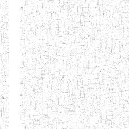
d'enseignement
normal
ENI
Chercher:
Effacer les filtres
Denomination
Type