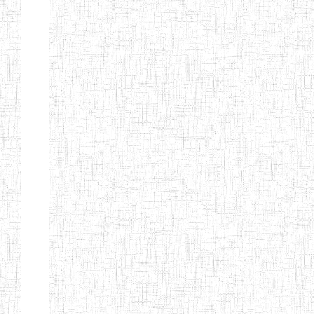
Etablissements
d'enseignement
secondaire
technique
et
professionnel
ESTP
Etablissements
d'enseignement