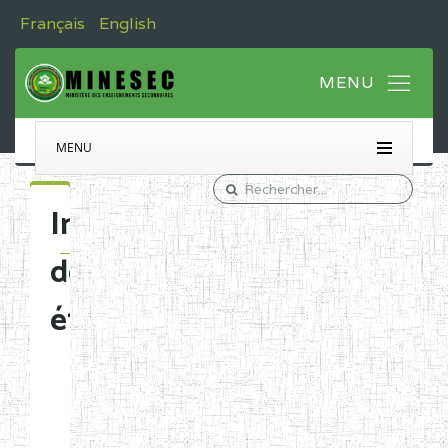
Français
English
MENU
Immatriculation
des
établissements
Etablissements