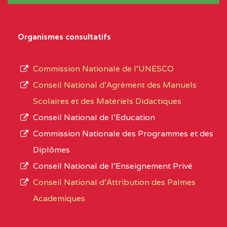
système,
CENTRE
COLLEGE
5JK
le
D'ENSEIGNEMENT
Organismes consultatifs
type
GENERAL ET
d’enseignement
PROFESSIONNEL
Commission Nationale de l’UNESCO
autorisé
(CEGEP) STE FOI BP
Conseil National d’Agrément des Manuels
et
:4740 YAOUNDE
Scolaires et des Matériels Didactiques
le
Conseil National de l’Education
CENTRE
COLLEGE PANAFRICAIN
5JK
numéro
Commission Nationale des Programmes et des
DE L'EXCELLENCE BP
d’immatriculation.
Diplômes
:4447 YAOUNDE
Conseil National de l’Enseignement Privé
L’offre
CENTRE
COLLEGE PRIVE
5JK
Conseil National d'Attribution des Palmes
d’éducation
CATHOLIQUE
Academiques
de
D'ENSEIGNEMENT
l’Enseignement