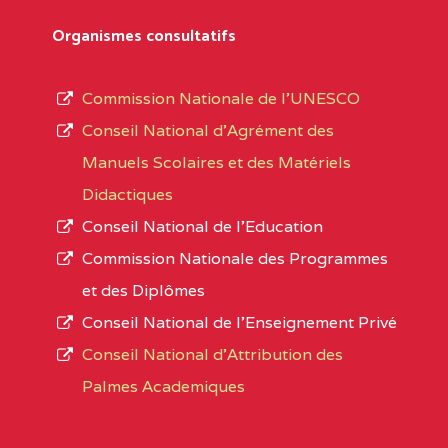
Département
références des textes de création ou de tran
Organismes consultatifs
pour le secteur privé, l’ordre d’enseignemen
Arrondissement
autorisé et le numéro d’immatriculation.
Commission Nationale de l’UNESCO
Noms
Conseil National d’Agrément des
L’offre d’éducation de
l’Enseignement Secon
Localité
Manuels Scolaires et des Matériels
d’immatriculation du mois de septembre 2020
Didactiques
suit :
Conseil National de l’Education
Région
Noms
1950 établissements publics
fonctionnels
Commission Nationale des Programmes
895 CES dont 86 Bilingues
et des Diplômes
ADAMAOUA
INSTITUT POLYVALENT BIL
1055 Lycées dont 351 Bilingues
Conseil National de l’Enseignement Privé
PINTADES BP :
72 établissements avec section bilingue 
Conseil National d'Attribution des
ADAMAOUA
COLLEGE PRIVE LAIC POLY
Palmes Academiques
1358 établissements privés
, soit :
L'ADAMAOUA BP :329 NG
994 établissements privés laïcs