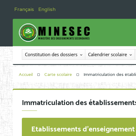
Français
English
Constitution des dossiers
Calendrier scolaire
Accueil
Carte scolaire
Immatriculation des étab
Immatriculation des établissement
Etablissements d'enseignement