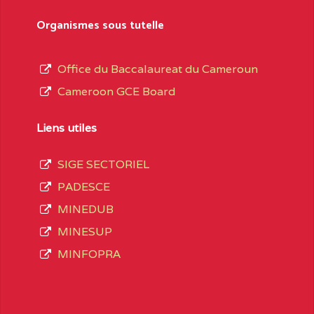
sformation et d’ouverture, le nom du fondateur
Organismes sous tutelle
t, le sous-système, le type d’enseignement
Office du Baccalaureat du Cameroun
Cameroon GCE Board
daire Général
au terme des opérations
 compte 3408 structures réparties ainsi qu’il
Liens utiles
SIGE SECTORIEL
Matricule
, soit :
PADESCE
MINEDUB
INGUE LES
2JJ2WFD111114112
MINESUP
spéciale
MINFOPRA
VALENT DE
2JK2TEFD100001087
AOUNDERE