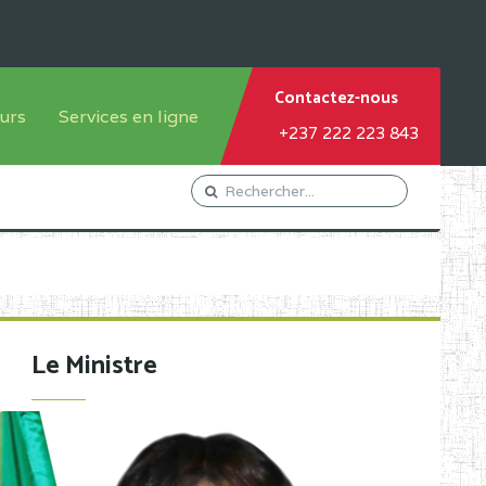
Contactez-nous
urs
Services en ligne
+237 222 223 843
tème francophone
Orientation Conseil
tème anglophone
Gestion du Personnel
Gestion du matricule des
élèves
les
Demande d'actes certificatifs
Le Ministre
Demande de subvention
Acceder au Mail pro