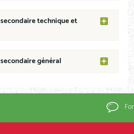
secondaire technique et
secondaire général
ESEC/CAB du 21 mars 2011 portant ouverture
s d’Enseignement Secondaire et Normal (RNE),
Fo
s régulièrement immatriculés et inscrits au
rtées à la connaissance du grand public.
épartement et Arrondissement ; suivent les