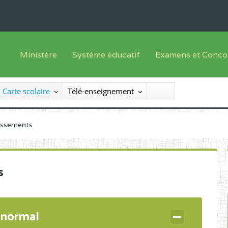
Ministère
Système éducatif
Examens et Conco
Sous sys
Le Ministre
Offre de formation
Inscriptions
Carte scolaire
Télé-enseignement
Sous sys
Le SEESEN
Progammes d'études
Liste des candidats
Inspection Générale des Services
Manuels scolaires
Résultats
lissements
Inspection Générale des Enseignements
Diplômes disponib
Administration Centrale
s
Services Déconcentrés
Organigramme
 normal