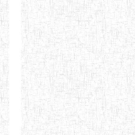
BTTC MBENGWI
BAPTIST
08/08/1983
ENIEG
Pri
TEACHERS
TRAINING
COLLEGE
KENCHOLIA
15/09/2015
ENIEG
Pri
TEACHER'S
TRAINING
COLLEGE
"K.T.T.C NDOP"
ENIEG PRIVEE
01/09/2015
ENIEG
Pri
BILINGUE