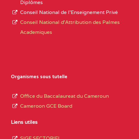
Diplômes
:4447 YAOUNDE
Conseil National de l’Enseignement Privé
L’offre
CENTRE
COLLEGE PRIVE
5JK
Conseil National d'Attribution des Palmes
d’éducation
CATHOLIQUE
Academiques
de
D'ENSEIGNEMENT
l’Enseignement
TECHNIQUE
Secondaire
INDUSTRIEL FEMININ
Général
MARIA GORETTI BP
au
Organismes sous tutelle
:1152 YAOUNDE
terme
des
CENTRE
COLLEGE PRIVE LAIC
5JK
Office du Baccalaureat du Cameroun
opérations
SAINT MICHEL
Cameroon GCE Board
d’immatriculation
ARCHANGE BP :10017
du
Liens utiles
YAOUNDE
mois
SIGE SECTORIEL