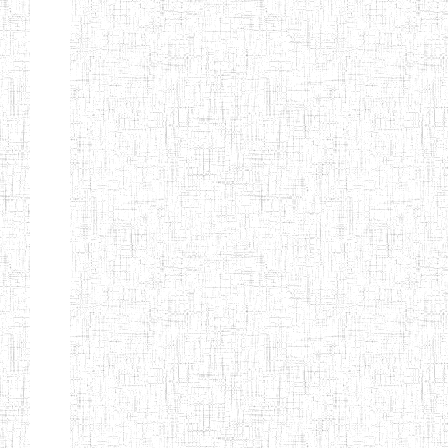
ENIEG
04/08/2010
ENIEG
Pri
MODERNE
SAINTE MARIE
ENIEG PRIVEE
04/08/2010
ENIEG
Pri
BILINGUE LES
BOSONS
ENIEG BILINGUE
01/08/2014
ENIEG
Pri
LE NORMALIEN
CITOYEN
ENIEG BILINGUE
03/10/2012
ENIEG
Pri
CLAIRE
FONTAINE