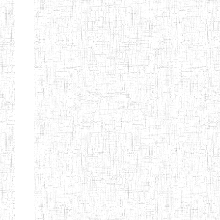
LAIQUE LES
PERFORMANCES
PEDAGOGIQUES
ENIEG DU HAUT
12/08/2013
ENIEG
Pri
NKAM
ENIEG BILINGUE
05/09/2003
ENIEG
Pri
DE L'IPEP DE
BANDJOUN
ENIEG PRIVEE
07/09/2012
ENIEG
Pri
NANFAH
ENPIEG TERESA
14/03/2014
ENIEG
Pri
JANE