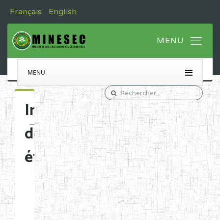
Français
English
MENU
Immatriculation
des
établissements
Etablissements