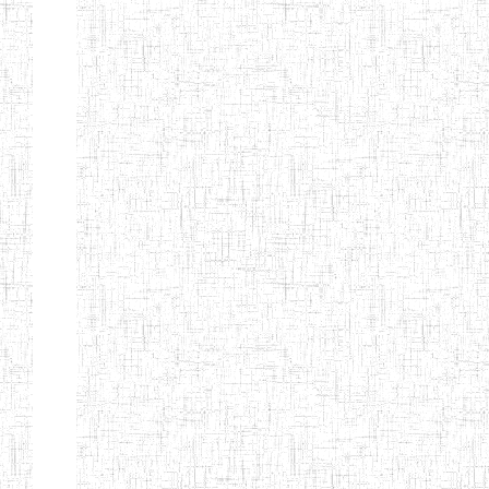
ENIEG BILINGUE
25/06/2014
ENIEG
Pri
LA COURONNE
ENIET BILINGUE
06/01/2014
ENIET
Pri
LA
PERFORMANCE
ENIET PRIVEE
25/07/2013
ENIET
Pri
LES FERMIONS
ENIET PRIVEE DE
17/04/2014
ENIET
Pri
L'OUEST
ENIET LE
30/10/2014
ENIET
Pri
NORMALIEN