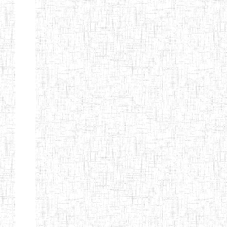
d'enseignement
normal
ENI
Chercher:
Effacer les filtres
Denomination
Type