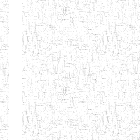
CITOYEN
ENIEG PRIVEE
04/08/2010
ENIEG
Pri
L'ARCHE DES
PHOTONS
ECOLE DE
30/11/2004
ENIEG
Pri
FORMATION
DES
INSTITUTEURS
ST ANDRE
ENIEG PRIVEE
04/06/2015
ENIEG
Pri
LAIQUE
PEKEKUE