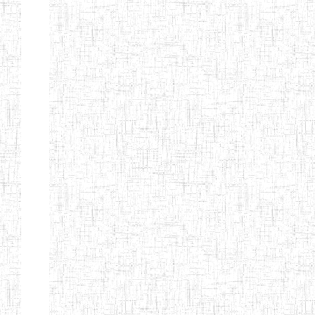
SAINT
28/12/2007
ENIEG
Pri
ANDREW'S BTTC
MODEL
08/09/2015
ENIEG
Pri
INCLUSIVE
BILINGUAL
TEACHER
TRAINING
INSTITUTE
CEFED/SPED/TTI
17/11/2008
ENIEG
Pri
SANTA
PTTC MBENGWI
06/08/1990
ENIEG
Pri
FULL GOSPEL
02/10/1998
ENIEG
Pri