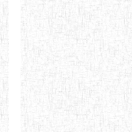
Page 9 sur 13 Total: 307
Afficher
Début
Préc.
4
5
6
7
8
9
13
Suivant
Fin
Etablissements
d'enseignement
secondaire
technique
et