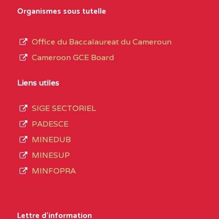
MARIA GORETTI BP
au
Organismes sous tutelle
:1152 YAOUNDE
terme
des
CENTRE
COLLEGE PRIVE LAIC
5JK
Office du Baccalaureat du Cameroun
opérations
SAINT MICHEL
Cameroon GCE Board
d’immatriculation
ARCHANGE BP :10017
du
Liens utiles
YAOUNDE
mois
SIGE SECTORIEL
CENTRE
COMPLEXE SCOLAIRE
5JK
de
PADESCE
AKOA BP :13029
septembre
MINEDUB
YAOUNDE
2020
MINESUP
compte
CENTRE
COMPLEXE SCOLAIRE
5JK
MINFOPRA
3408
BILINGUE SAINT
structures
GERMAIN BP :12671
réparties
Lettre d'information
YAOUNDE