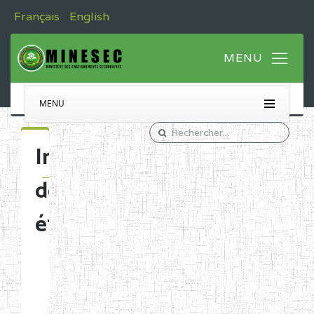
Français
English
MENU
Immatriculation
des
établissements
Etablissements