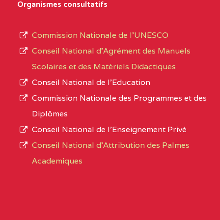
D'ENSEIGNEMENT
Organismes consultatifs
type
GENERAL ET
d’enseignement
PROFESSIONNEL
Commission Nationale de l’UNESCO
autorisé
(CEGEP) STE FOI BP
Conseil National d’Agrément des Manuels
et
:4740 YAOUNDE
Scolaires et des Matériels Didactiques
le
Conseil National de l’Education
CENTRE
COLLEGE PANAFRICAIN
5JK
numéro
Commission Nationale des Programmes et des
DE L'EXCELLENCE BP
d’immatriculation.
Diplômes
:4447 YAOUNDE
Conseil National de l’Enseignement Privé
L’offre
CENTRE
COLLEGE PRIVE
5JK
Conseil National d'Attribution des Palmes
d’éducation
CATHOLIQUE
Academiques
de
D'ENSEIGNEMENT
l’Enseignement
TECHNIQUE
Secondaire
INDUSTRIEL FEMININ
Général