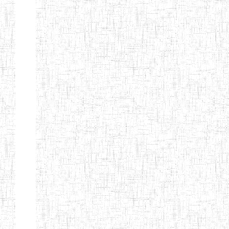
d'enseignement
normal
ENI
Chercher:
Effacer les filtres
Denomination
Type