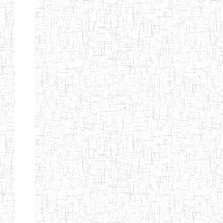
d'enseignement
normal
ENI
Chercher:
Effacer les filtres
Denomination
Type