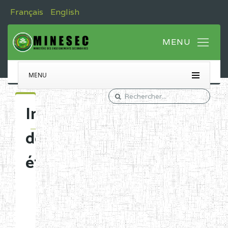
Français
English
MENU
Immatriculation
des
établissements
Etablissements