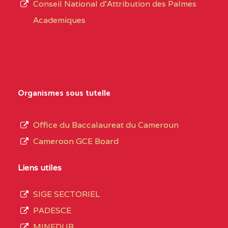
CENTRE
COLLEGE PRIVE
5JK
Conseil National d'Attribution des Palmes
d’éducation
CATHOLIQUE
Academiques
de
D'ENSEIGNEMENT
l’Enseignement
TECHNIQUE
Secondaire
INDUSTRIEL FEMININ
Général
MARIA GORETTI BP
au
Organismes sous tutelle
:1152 YAOUNDE
terme
des
CENTRE
COLLEGE PRIVE LAIC
5JK
Office du Baccalaureat du Cameroun
opérations
SAINT MICHEL
Cameroon GCE Board
d’immatriculation
ARCHANGE BP :10017
du
Liens utiles
YAOUNDE
mois
SIGE SECTORIEL
CENTRE
COMPLEXE SCOLAIRE
5JK
de
PADESCE
AKOA BP :13029
septembre
MINEDUB