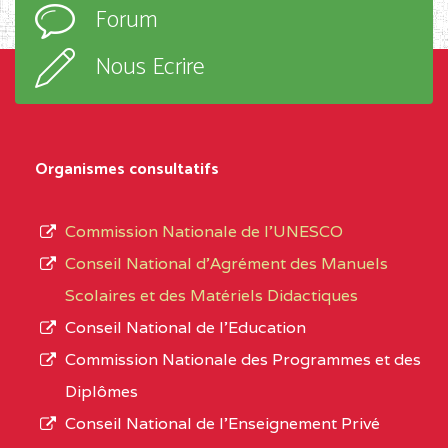
Forum
TECHNIQUE ADOLPH
d’enseignement,
KOLPING (COPAK) BP
le
Nous Ecrire
:33853 YAOUNDE
sous-
système,
CENTRE
COLLEGE
5JK
le
D'ENSEIGNEMENT
Organismes consultatifs
type
GENERAL ET
d’enseignement
PROFESSIONNEL
Commission Nationale de l’UNESCO
autorisé
(CEGEP) STE FOI BP
Conseil National d’Agrément des Manuels
et
:4740 YAOUNDE
Scolaires et des Matériels Didactiques
le
Conseil National de l’Education
CENTRE
COLLEGE PANAFRICAIN
5JK
numéro
Commission Nationale des Programmes et des
DE L'EXCELLENCE BP
d’immatriculation.
Diplômes
:4447 YAOUNDE
Conseil National de l’Enseignement Privé
L’offre