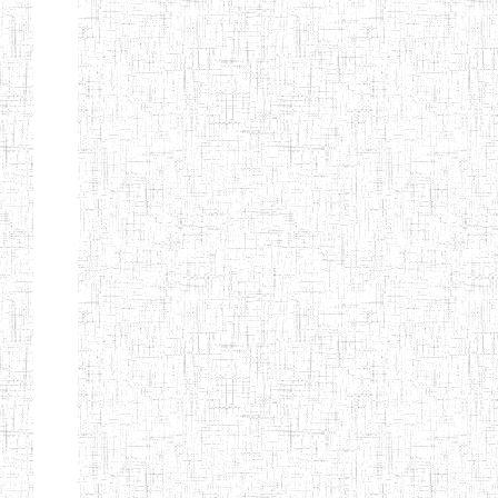
Début
Préc.
1
2
3
4
5
6
Suivant
Fin
Etablissements
d'enseignement
secondaire
technique
et
professionnel