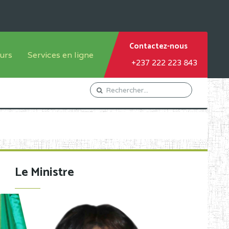
Contactez-nous
urs
Services en ligne
+237 222 223 843
tème francophone
Orientation Conseil
tème anglophone
Gestion du Personnel
Gestion du matricule des
élèves
les
Demande d'actes certificatifs
Le Ministre
Demande de subvention
Acceder au Mail pro