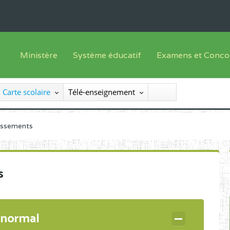
Ministère
Système éducatif
Examens et Conco
Sous sys
Le Ministre
Offre de formation
Inscriptions
Carte scolaire
Télé-enseignement
Sous sys
Le SEESEN
Progammes d'études
Liste des candidats
Inspection Générale des Services
Manuels scolaires
Résultats
lissements
Inspection Générale des Enseignements
Diplômes disponib
Administration Centrale
s
Services Déconcentrés
Organigramme
 normal