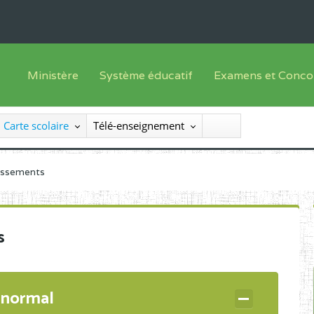
Ministère
Système éducatif
Examens et Conco
Sous sys
Le Ministre
Offre de formation
Inscriptions
Carte scolaire
Télé-enseignement
Sous sys
Le SEESEN
Progammes d'études
Liste des candidats
Inspection Générale des Services
Manuels scolaires
Résultats
lissements
Inspection Générale des Enseignements
Diplômes disponib
Administration Centrale
s
Services Déconcentrés
Organigramme
 normal