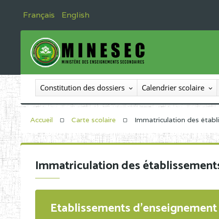
Français
English
Constitution des dossiers
Calendrier scolaire
Accueil
Carte scolaire
Immatriculation des étab
Immatriculation des établissement
Etablissements d'enseignement