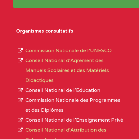
Répertoire sont publiées chaque année et po
Région
Les établissements sont listés par Région, D
Département
références des textes de création ou de tran
Organismes consultatifs
pour le secteur privé, l’ordre d’enseignemen
Arrondissement
autorisé et le numéro d’immatriculation.
Commission Nationale de l’UNESCO
Noms
Conseil National d’Agrément des
L’offre d’éducation de
l’Enseignement Secon
Localité
Manuels Scolaires et des Matériels
d’immatriculation du mois de septembre 2020
Didactiques
suit :
Conseil National de l’Education
Région
Noms
1950 établissements publics
fonctionnels
Commission Nationale des Programmes
895 CES dont 86 Bilingues
et des Diplômes
ADAMAOUA
INSTITUT POLYVALENT BIL
1055 Lycées dont 351 Bilingues
Conseil National de l’Enseignement Privé
PINTADES BP :
72 établissements avec section bilingue 
Conseil National d'Attribution des
ADAMAOUA
COLLEGE PRIVE LAIC POLY