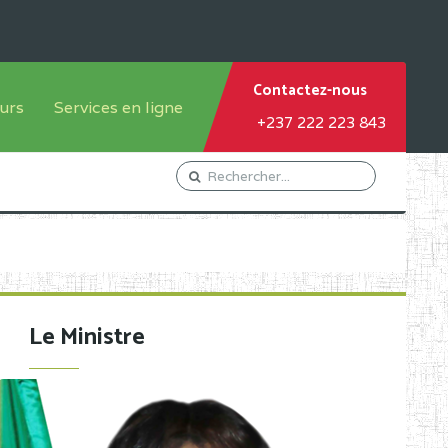
Contactez-nous
urs
Services en ligne
+237 222 223 843
tème francophone
Orientation Conseil
tème anglophone
Gestion du Personnel
Gestion du matricule des
élèves
les
Demande d'actes certificatifs
Le Ministre
Demande de subvention
Acceder au Mail pro