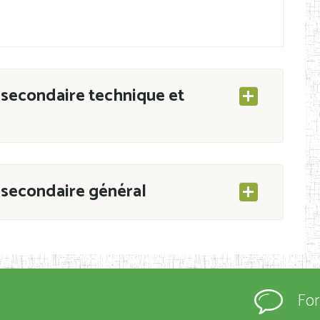
secondaire technique et
secondaire général
ESEC/CAB du 21 mars 2011 portant ouverture
s d’Enseignement Secondaire et Normal (RNE),
Fo
s régulièrement immatriculés et inscrits au