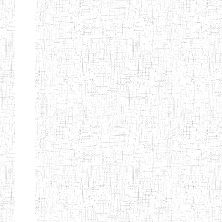
Nature
Arrondissement
Denomination
Création
Type
Nature
GTTC
08/12/1997
ENIEG
Public
BANGEM
GTTC
25/09/2000
ENIEG
Public
FONTEM