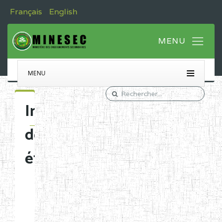
Français
English
MENU
Immatriculation
des
établissements
Etablissements