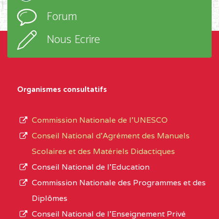
l’ordre
Forum
TECHNIQUE ADOLPH
d’enseignement,
KOLPING (COPAK) BP
le
Nous Ecrire
:33853 YAOUNDE
sous-
système,
CENTRE
COLLEGE
5JK
le
D'ENSEIGNEMENT
Organismes consultatifs
type
GENERAL ET
d’enseignement
PROFESSIONNEL
Commission Nationale de l’UNESCO
autorisé
(CEGEP) STE FOI BP
Conseil National d’Agrément des Manuels
et
:4740 YAOUNDE
Scolaires et des Matériels Didactiques
le
Conseil National de l’Education
CENTRE
COLLEGE PANAFRICAIN
5JK
numéro
Commission Nationale des Programmes et des
DE L'EXCELLENCE BP
d’immatriculation.
Diplômes
:4447 YAOUNDE
Conseil National de l’Enseignement Privé
L’offre