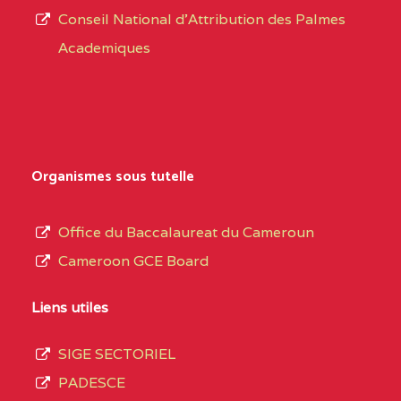
CENTRE
COLLEGE PRIVE
5JK
Conseil National d'Attribution des Palmes
d’éducation
CATHOLIQUE
Academiques
de
D'ENSEIGNEMENT
l’Enseignement
TECHNIQUE
Secondaire
INDUSTRIEL FEMININ
Général
MARIA GORETTI BP
au
Organismes sous tutelle
:1152 YAOUNDE
terme
des
CENTRE
COLLEGE PRIVE LAIC
5JK
Office du Baccalaureat du Cameroun
opérations
SAINT MICHEL
Cameroon GCE Board
d’immatriculation
ARCHANGE BP :10017
du
Liens utiles
YAOUNDE
mois
SIGE SECTORIEL
CENTRE
COMPLEXE SCOLAIRE
5JK
de
PADESCE
AKOA BP :13029
septembre