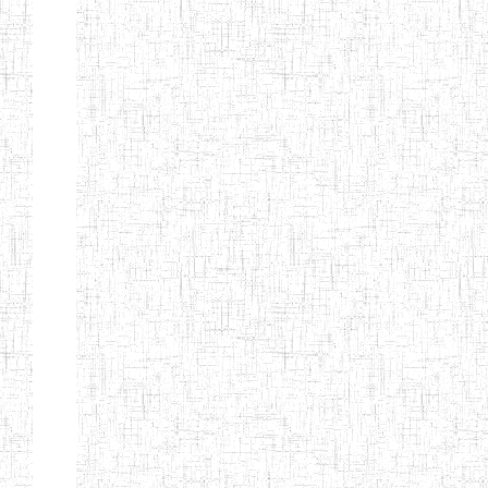
Début
Préc.
4
5
6
7
8
9
13
Suivant
Fin
Etablissements
d'enseignement
secondaire
technique
et
professionnel