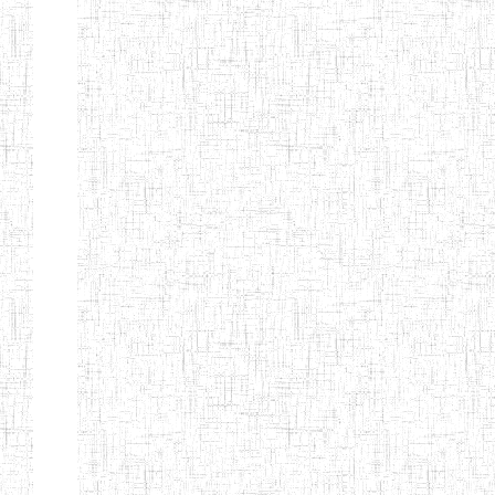
d'enseignement
normal
ENI
Chercher:
Effacer les filtres
Denomination
Type