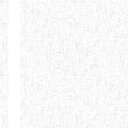
GTTC
03/11/1983
ENIEG
Public
MAMFE
GBTTC
25/08/1978
ENIEG
Public
KUMBA
GTTTC
13/08/2013
ENIET
Public
KUMBA
GTTC AKWA-
27/08/2013
ENIEG
Public
BAKASSI
GTTC
01/08/1997
ENIEG
Public
MUNDEMBA
Page 13 sur 13 Total: 307
Afficher