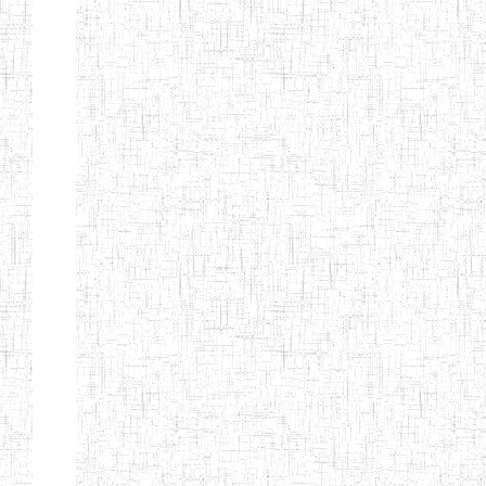
Suivant
Fin
Etablissements
d'enseignement
secondaire
technique
et
professionnel
ESTP
Etablissements