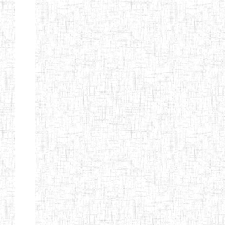
ENIEG
10/07/2000
ENIEG
Privé
BILINGUE
MATSIAZE
ENPIEG
20/08/2015
ENIEG
Privé
BILINGUE
SENTTI-IBES
ENIEG PRIVEE
06/06/2016
ENIEG
Privé
BILINGUE LES
ROSSIGNOLS
MAJORS
ENI PRIVEE
22/09/2000
ENIEG
Privé
LAIQUE