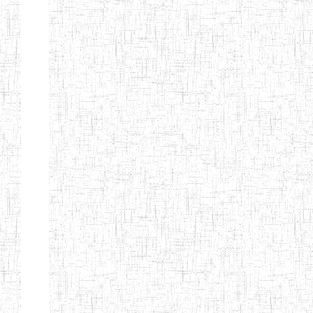
d'enseignement
normal
ENI
Chercher:
Effacer les filtres
Denomination
Type