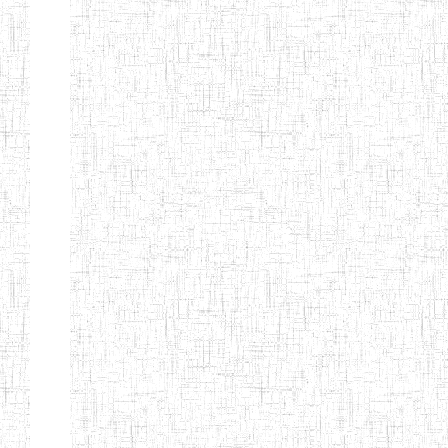
BILINGUE
INCLUSIVE
LOUIS
BRAILLE DU
CJARC
ENIEG LA
28/12/2007
ENIEG
Privé
PENSEE
ENIEG PRIVEE
28/08/2009
ENIEG
Privé
AIME-CESAIRE
ENIEG
03/06/2014
ENIEG
Privé
SIANTOU
ENIEG LA
26/05/2014
ENIEG
Privé