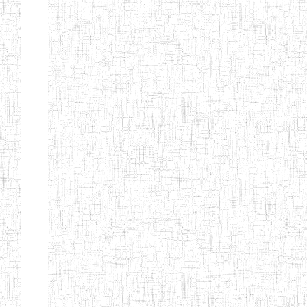
EDUCATION
ENIEG PRIVEE
20/08/2015
ENIEG
Privé
MERE
THERESA
ENIEG COSBIE
28/08/2009
ENIEG
Privé
ENIEG STAR
28/12/2007
ENIEG
Privé
ENIEG MEVEC
02/07/2012
ENIEG
Privé
Page 2 sur 13 Total: 307
Afficher
Début
Préc.
1
2
3
4
5
6