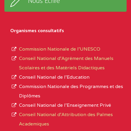
Nous Ecrire
:33853 YAOUNDE
sous-
système,
CENTRE
COLLEGE
5JK
le
D'ENSEIGNEMENT
Organismes consultatifs
type
GENERAL ET
d’enseignement
PROFESSIONNEL
Commission Nationale de l’UNESCO
autorisé
(CEGEP) STE FOI BP
Conseil National d’Agrément des Manuels
et
:4740 YAOUNDE
Scolaires et des Matériels Didactiques
le
Conseil National de l’Education
CENTRE
COLLEGE PANAFRICAIN
5JK
numéro
Commission Nationale des Programmes et des
DE L'EXCELLENCE BP
d’immatriculation.
Diplômes
:4447 YAOUNDE
Conseil National de l’Enseignement Privé
L’offre
CENTRE
COLLEGE PRIVE
5JK
Conseil National d'Attribution des Palmes
d’éducation
CATHOLIQUE
Academiques
de