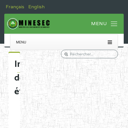
Français
English
MENU
Immatriculation
des
établissements
Etablissements