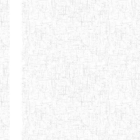
ENIEG BERYLA
06/06/2014
ENIEG
Privé
ENIEG
28/08/2009
ENIEG
Privé
L'EXCELLENCE
ENIEG DES
10/07/2001
ENIEG
Privé
NATIONS
ENIET PAUL
23/07/2014
ENIET
Privé
MOMO
ENIEG PRIVEE
10/07/2008
ENIEG
Privé
TCHEB'S
ENIEG PRIVEE
12/07/2019
ENIEG
Privé