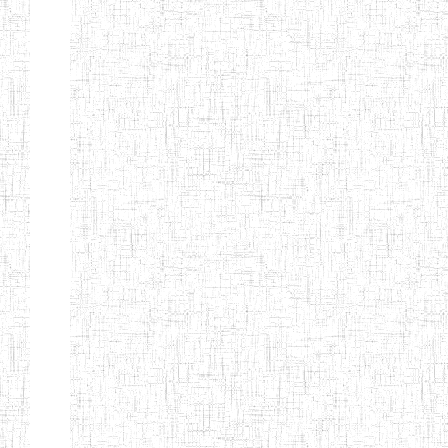
Nature
Arrondissement
Denomination
Création
Type
Natur
ENIEG LES
25/09/1995
ENIEG
Privé
MOINILLONS
ENPIEG
10/10/2013
ENIEG
Privé
BILINGUE
MAGAWATI