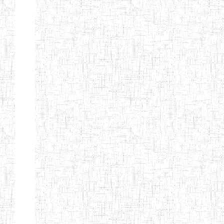
FIERTE
ENIEG TAGA
02/09/2014
ENIEG
Privé
ENIET
04/02/2014
ENIET
Privé
SIANTOU
ENIEG PRIVEE
28/08/2009
ENIEG
Privé
GOLDEN
ENIEG
28/12/2007
ENIEG
Privé
BILINGUE LE
GRAND
ENIEG
15/04/2014
ENIEG
Privé
BILINGUE
VIVA