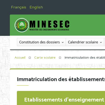
Français
English
Constitution des dossiers
Calendrier scolaire
Accueil
Carte scolaire
Immatriculation des étab
Immatriculation des établissement
Etablissements d'enseignement