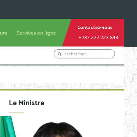
Contactez-nous
urs
Services en ligne
+237 222 223 843
tème francophone
Orientation Conseil
tème anglophone
Gestion du Personnel
Gestion du matricule des
élèves
les
Demande d'actes certificatifs
Le Ministre
Demande de subvention
Acceder au Mail pro