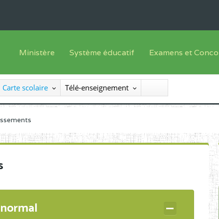
Ministère
Système éducatif
Examens et Conco
Sous sys
Le Ministre
Offre de formation
Inscriptions
Carte scolaire
Télé-enseignement
Sous sys
Le SEESEN
Progammes d'études
Liste des candidats
Inspection Générale des Services
Manuels scolaires
Résultats
lissements
Inspection Générale des Enseignements
Diplômes disponib
Administration Centrale
s
Services Déconcentrés
Organigramme
 normal