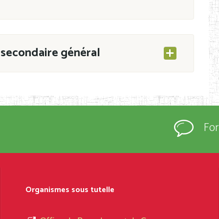
secondaire général
ESEC/CAB du 21 mars 2011 portant ouverture
s d’Enseignement Secondaire et Normal (RNE),
Fo
s régulièrement immatriculés et inscrits au
rtées à la connaissance du grand public.
épartement et Arrondissement ; suivent les
sformation et d’ouverture, le nom du fondateur
Organismes sous tutelle
t, le sous-système, le type d’enseignement