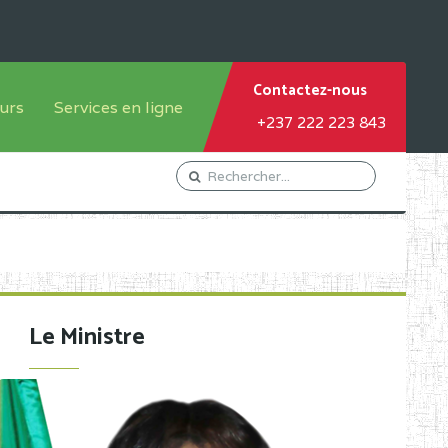
Contactez-nous
urs
Services en ligne
+237 222 223 843
tème francophone
Orientation Conseil
tème anglophone
Gestion du Personnel
Gestion du matricule des
élèves
les
Demande d'actes certificatifs
Le Ministre
Demande de subvention
Acceder au Mail pro