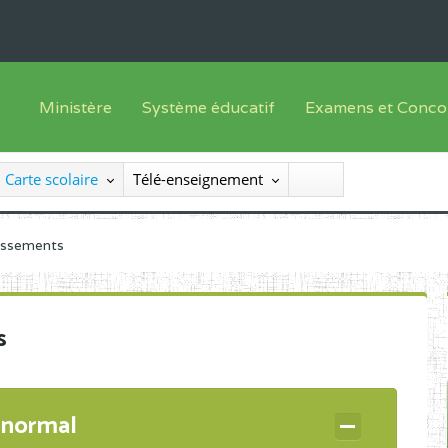
Ministère
Système éducatif
Examens et Conco
Sous sys
Le Ministre
Offre de formation
Inscriptions
Carte scolaire
Télé-enseignement
Sous sys
Le SEESEN
Progammes d'études
Liste des candidats
Inspection Générale des Services
Manuels scolaires
Résultats
lissements
Inspection Générale des Enseignements
Diplômes disponib
Administration Centrale
s
Services Déconcentrés
Organigramme
 normal