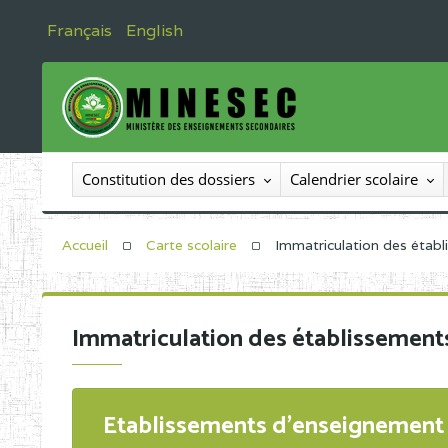
Français
English
Constitution des dossiers
Calendrier scolaire
Accueil
Carte scolaire
Immatriculation des étab
Immatriculation des établissement
Etablissements d'enseignement