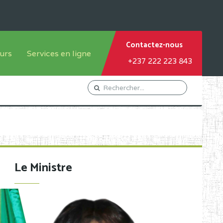
Contactez-nous
urs
Services en ligne
+237 222 223 843
tème francophone
Orientation Conseil
tème anglophone
Gestion du Personnel
Gestion du matricule des
élèves
les
Demande d'actes certificatifs
Le Ministre
Demande de subvention
Acceder au Mail pro