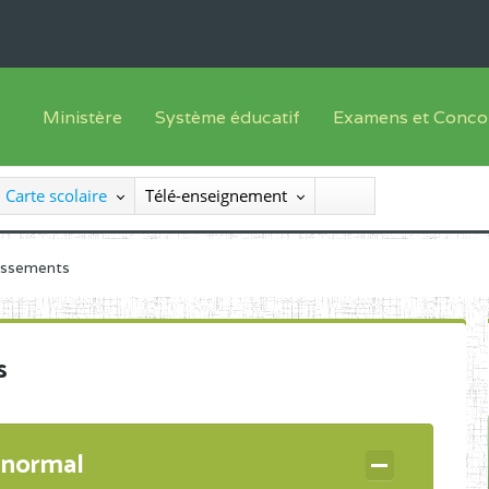
Ministère
Système éducatif
Examens et Conco
Sous sys
Le Ministre
Offre de formation
Inscriptions
Carte scolaire
Télé-enseignement
Sous sys
Le SEESEN
Progammes d'études
Liste des candidats
Inspection Générale des Services
Manuels scolaires
Résultats
lissements
Inspection Générale des Enseignements
Diplômes disponib
Administration Centrale
s
Services Déconcentrés
Organigramme
 normal