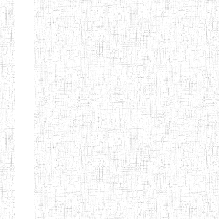
d'enseignement
normal
ENI
Chercher:
Effacer les filtres
Denomination
Type