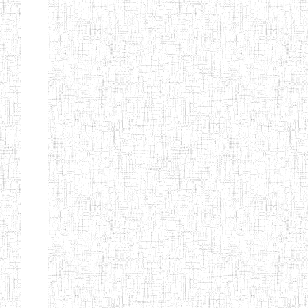
BILINGUE DE
MOKOLO
Page 7 sur 13 Total: 307
Afficher
Début
Préc.
2
3
4
5
6
7
Suivant
Fin
Etablissements
d'enseignement