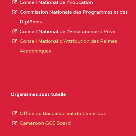
Conseil National de l’Education
CENTRE
COLLEGE PANAFRICAIN
5JK
numéro
Commission Nationale des Programmes et des
DE L'EXCELLENCE BP
d’immatriculation.
Diplômes
:4447 YAOUNDE
Conseil National de l’Enseignement Privé
L’offre
CENTRE
COLLEGE PRIVE
5JK
Conseil National d'Attribution des Palmes
d’éducation
CATHOLIQUE
Academiques
de
D'ENSEIGNEMENT
l’Enseignement
TECHNIQUE
Secondaire
INDUSTRIEL FEMININ
Général
MARIA GORETTI BP
au
Organismes sous tutelle
:1152 YAOUNDE
terme
des
CENTRE
COLLEGE PRIVE LAIC
5JK
Office du Baccalaureat du Cameroun
opérations
SAINT MICHEL
Cameroon GCE Board
d’immatriculation
ARCHANGE BP :10017