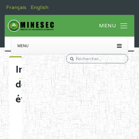
Français
English
MENU
Immatriculation
des
établissements
Etablissements