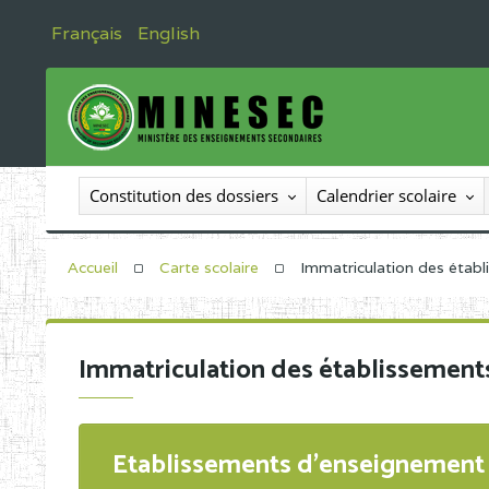
Français
English
Constitution des dossiers
Calendrier scolaire
Accueil
Carte scolaire
Immatriculation des étab
Immatriculation des établissement
Etablissements d'enseignement