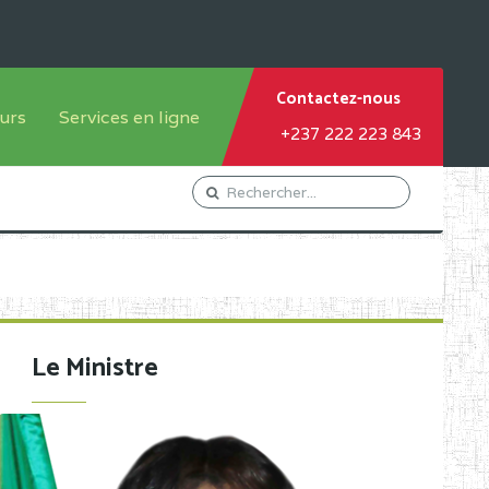
Contactez-nous
urs
Services en ligne
+237 222 223 843
tème francophone
Orientation Conseil
tème anglophone
Gestion du Personnel
Gestion du matricule des
élèves
les
Demande d'actes certificatifs
Le Ministre
Demande de subvention
Acceder au Mail pro