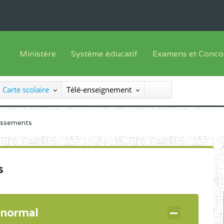
Ministère
Système éducatif
Examens et Conco
Sous sys
Le Ministre
Offre de formation
Inscriptions
Carte scolaire
Télé-enseignement
Sous sys
Le SEESEN
Progammes d'études
Liste des candidats
Inspection Générale des Services
Manuels scolaires
Résultats
lissements
Inspection Générale des Enseignements
Diplômes disponib
Administration Centrale
s
Services Déconcentrés
Organigramme
 normal