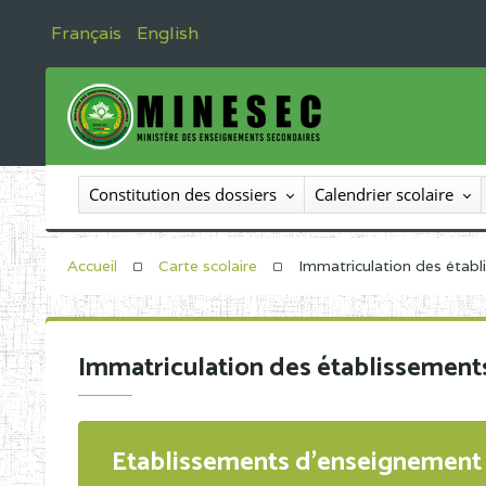
Français
English
Constitution des dossiers
Calendrier scolaire
Accueil
Carte scolaire
Immatriculation des étab
Immatriculation des établissement
Etablissements d'enseignement