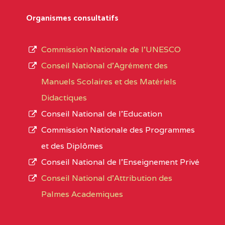
Département
références des textes de création ou de tran
Organismes consultatifs
pour le secteur privé, l’ordre d’enseignemen
Arrondissement
autorisé et le numéro d’immatriculation.
Commission Nationale de l’UNESCO
Noms
Conseil National d’Agrément des
L’offre d’éducation de
l’Enseignement Secon
Localité
Manuels Scolaires et des Matériels
d’immatriculation du mois de septembre 2020
Didactiques
suit :
Conseil National de l’Education
Région
Noms
1950 établissements publics
fonctionnels
Commission Nationale des Programmes
895 CES dont 86 Bilingues
et des Diplômes
ADAMAOUA
INSTITUT POLYVALENT BIL
1055 Lycées dont 351 Bilingues
Conseil National de l’Enseignement Privé
PINTADES BP :
72 établissements avec section bilingue 
Conseil National d'Attribution des
ADAMAOUA
COLLEGE PRIVE LAIC POLY
Palmes Academiques
1358 établissements privés
, soit :
L'ADAMAOUA BP :329 NG
994 établissements privés laïcs