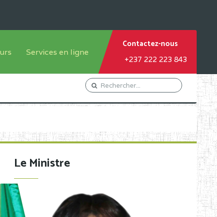
Contactez-nous
urs
Services en ligne
+237 222 223 843
tème francophone
Orientation Conseil
tème anglophone
Gestion du Personnel
Gestion du matricule des
élèves
les
Demande d'actes certificatifs
Le Ministre
Demande de subvention
Acceder au Mail pro