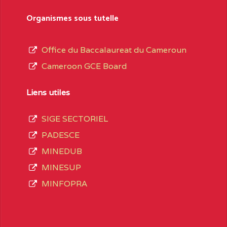
sformation et d’ouverture, le nom du fondateur
Organismes sous tutelle
t, le sous-système, le type d’enseignement
Office du Baccalaureat du Cameroun
Cameroon GCE Board
daire Général
au terme des opérations
 compte 3408 structures réparties ainsi qu’il
Liens utiles
SIGE SECTORIEL
Matricule
, soit :
PADESCE
MINEDUB
INGUE LES
2JJ2WFD111114112
MINESUP
spéciale
MINFOPRA
VALENT DE
2JK2TEFD100001087
AOUNDERE