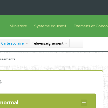
Ministère
Système éducatif
Examens et Conco
Sous sys
Le Ministre
Offre de formation
Inscriptions
Carte scolaire
Télé-enseignement
Sous sys
Le SEESEN
Progammes d'études
Liste des candidats
Inspection Générale des Services
Manuels scolaires
Résultats
lissements
Inspection Générale des Enseignements
Diplômes disponib
Administration Centrale
s
Services Déconcentrés
Organigramme
 normal