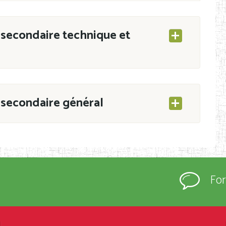
secondaire technique et
secondaire général
ESEC/CAB du 21 mars 2011 portant ouverture
s d’Enseignement Secondaire et Normal (RNE),
Fo
s régulièrement immatriculés et inscrits au
rtées à la connaissance du grand public.
épartement et Arrondissement ; suivent les