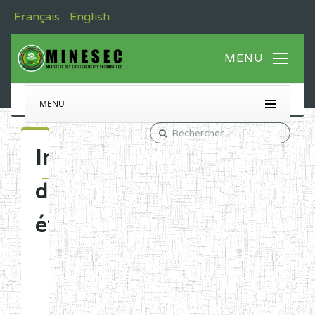
Français
English
MENU
Immatriculation
des
établissements
Etablissements