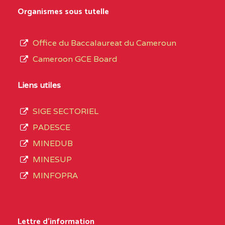
MARIA GORETTI BP
au
Organismes sous tutelle
:1152 YAOUNDE
terme
des
CENTRE
COLLEGE PRIVE LAIC
5JK
Office du Baccalaureat du Cameroun
opérations
SAINT MICHEL
Cameroon GCE Board
d’immatriculation
ARCHANGE BP :10017
du
Liens utiles
YAOUNDE
mois
SIGE SECTORIEL
CENTRE
COMPLEXE SCOLAIRE
5JK
de
PADESCE
AKOA BP :13029
septembre
MINEDUB
YAOUNDE
2020
MINESUP
compte
CENTRE
COMPLEXE SCOLAIRE
5JK
MINFOPRA
3408
BILINGUE SAINT
structures
GERMAIN BP :12671
réparties
Lettre d'information
YAOUNDE