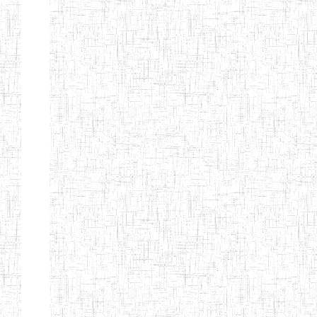
d'enseignement
normal
ENI
Chercher:
Effacer les filtres
Denomination
Type