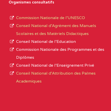
D'ENSEIGNEMENT
Organismes consultatifs
type
GENERAL ET
d’enseignement
PROFESSIONNEL
Commission Nationale de l’UNESCO
autorisé
(CEGEP) STE FOI BP
Conseil National d’Agrément des Manuels
et
:4740 YAOUNDE
Scolaires et des Matériels Didactiques
le
Conseil National de l’Education
CENTRE
COLLEGE PANAFRICAIN
5JK
numéro
Commission Nationale des Programmes et des
DE L'EXCELLENCE BP
d’immatriculation.
Diplômes
:4447 YAOUNDE
Conseil National de l’Enseignement Privé
L’offre
CENTRE
COLLEGE PRIVE
5JK
Conseil National d'Attribution des Palmes
d’éducation
CATHOLIQUE
Academiques
de
D'ENSEIGNEMENT
l’Enseignement
TECHNIQUE
Secondaire
INDUSTRIEL FEMININ
Général