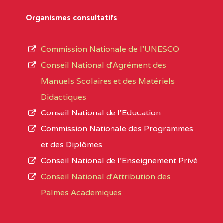
Département
références des textes de création ou de tran
Organismes consultatifs
pour le secteur privé, l’ordre d’enseignemen
Arrondissement
autorisé et le numéro d’immatriculation.
Commission Nationale de l’UNESCO
Noms
Conseil National d’Agrément des
L’offre d’éducation de
l’Enseignement Secon
Localité
Manuels Scolaires et des Matériels
d’immatriculation du mois de septembre 2020
Didactiques
suit :
Conseil National de l’Education
Région
Noms
1950 établissements publics
fonctionnels
Commission Nationale des Programmes
895 CES dont 86 Bilingues
et des Diplômes
ADAMAOUA
INSTITUT POLYVALENT BIL
1055 Lycées dont 351 Bilingues
Conseil National de l’Enseignement Privé
PINTADES BP :
72 établissements avec section bilingue 
Conseil National d'Attribution des
ADAMAOUA
COLLEGE PRIVE LAIC POLY
Palmes Academiques
1358 établissements privés
, soit :
L'ADAMAOUA BP :329 NG
994 établissements privés laïcs