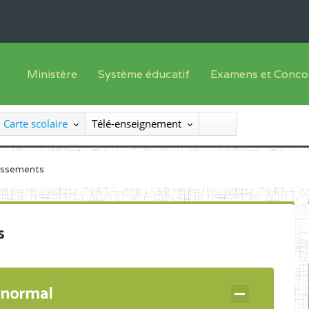
Ministère
Système éducatif
Examens et Conco
Sous sys
Le Ministre
Offre de formation
Inscriptions
Carte scolaire
Télé-enseignement
Sous sys
Le SEESEN
Progammes d'études
Liste des candidats
Inspection Générale des Services
Manuels scolaires
Résultats
lissements
Inspection Générale des Enseignements
Diplômes disponib
Administration Centrale
s
Services Déconcentrés
Organigramme
 normal