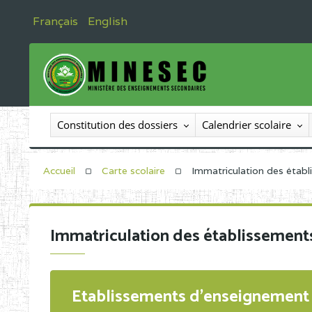
Français
English
Constitution des dossiers
Calendrier scolaire
Accueil
Carte scolaire
Immatriculation des étab
Immatriculation des établissement
Etablissements d'enseignement