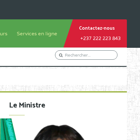
Contactez-nous
urs
Services en ligne
+237 222 223 843
tème francophone
Orientation Conseil
tème anglophone
Gestion du Personnel
Gestion du matricule des
élèves
les
Demande d'actes certificatifs
Le Ministre
Demande de subvention
Acceder au Mail pro