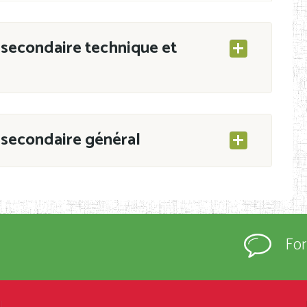
secondaire technique et
secondaire général
ESEC/CAB du 21 mars 2011 portant ouverture
s d’Enseignement Secondaire et Normal (RNE),
Fo
s régulièrement immatriculés et inscrits au
rtées à la connaissance du grand public.
épartement et Arrondissement ; suivent les