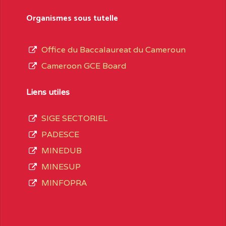
sformation et d’ouverture, le nom du fondateur
Organismes sous tutelle
t, le sous-système, le type d’enseignement
Office du Baccalaureat du Cameroun
Cameroon GCE Board
daire Général
au terme des opérations
 compte 3408 structures réparties ainsi qu’il
Liens utiles
SIGE SECTORIEL
Matricule
, soit :
PADESCE
MINEDUB
INGUE LES
2JJ2WFD111114112
MINESUP
spéciale
MINFOPRA
VALENT DE
2JK2TEFD100001087
AOUNDERE