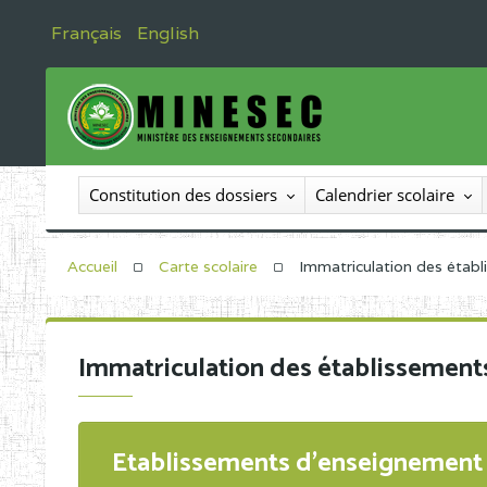
Français
English
Constitution des dossiers
Calendrier scolaire
Accueil
Carte scolaire
Immatriculation des étab
Immatriculation des établissement
Etablissements d'enseignement