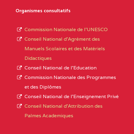
Département
références des textes de création ou de tran
Organismes consultatifs
pour le secteur privé, l’ordre d’enseignemen
Arrondissement
autorisé et le numéro d’immatriculation.
Commission Nationale de l’UNESCO
Noms
Conseil National d’Agrément des
L’offre d’éducation de
l’Enseignement Secon
Localité
Manuels Scolaires et des Matériels
d’immatriculation du mois de septembre 2020
Didactiques
suit :
Conseil National de l’Education
Région
Noms
1950 établissements publics
fonctionnels
Commission Nationale des Programmes
895 CES dont 86 Bilingues
et des Diplômes
ADAMAOUA
INSTITUT POLYVALENT BIL
1055 Lycées dont 351 Bilingues
Conseil National de l’Enseignement Privé
PINTADES BP :
72 établissements avec section bilingue 
Conseil National d'Attribution des
ADAMAOUA
COLLEGE PRIVE LAIC POLY
Palmes Academiques
1358 établissements privés
, soit :
L'ADAMAOUA BP :329 NG
994 établissements privés laïcs