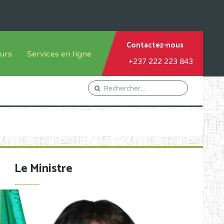
Contactez-nous
urs
Services en ligne
+237 222 223 843
tème francophone
Orientation Conseil
tème anglophone
Gestion du Personnel
Gestion du matricule des
élèves
les
Demande d'actes certificatifs
Le Ministre
Demande de subvention
Acceder au Mail pro