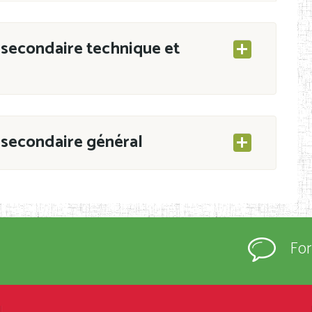
secondaire technique et
secondaire général
ESEC/CAB du 21 mars 2011 portant ouverture
s d’Enseignement Secondaire et Normal (RNE),
Fo
s régulièrement immatriculés et inscrits au
rtées à la connaissance du grand public.
épartement et Arrondissement ; suivent les