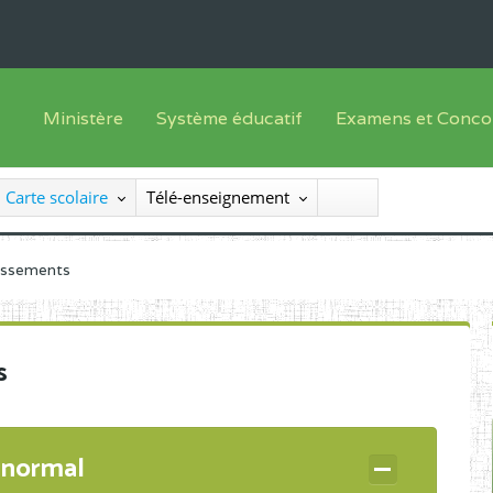
Ministère
Système éducatif
Examens et Conco
Sous sys
Le Ministre
Offre de formation
Inscriptions
Carte scolaire
Télé-enseignement
Sous sys
Le SEESEN
Progammes d'études
Liste des candidats
Inspection Générale des Services
Manuels scolaires
Résultats
lissements
Inspection Générale des Enseignements
Diplômes disponib
Administration Centrale
s
Services Déconcentrés
Organigramme
 normal