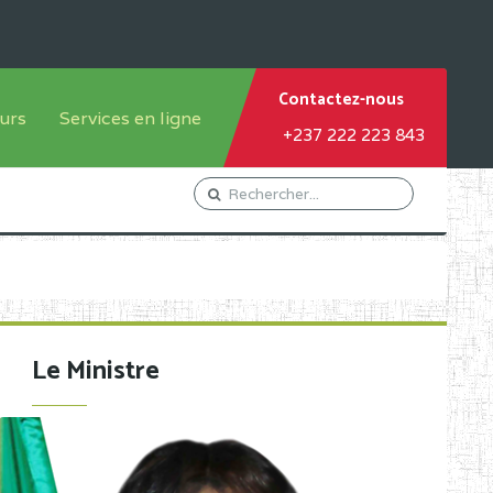
Contactez-nous
urs
Services en ligne
+237 222 223 843
tème francophone
Orientation Conseil
tème anglophone
Gestion du Personnel
Gestion du matricule des
élèves
les
Demande d'actes certificatifs
Le Ministre
Demande de subvention
Acceder au Mail pro