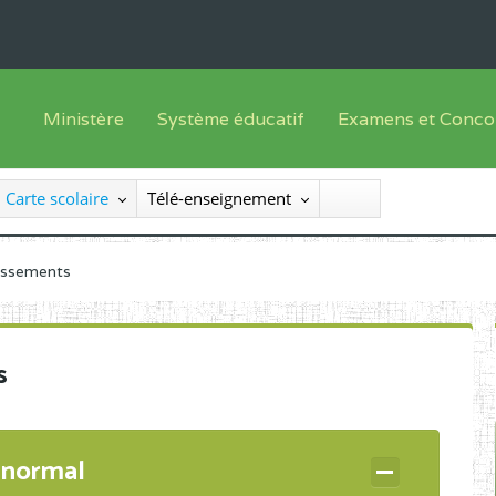
Ministère
Système éducatif
Examens et Conco
Sous sys
Le Ministre
Offre de formation
Inscriptions
Carte scolaire
Télé-enseignement
Sous sys
Le SEESEN
Progammes d'études
Liste des candidats
Inspection Générale des Services
Manuels scolaires
Résultats
lissements
Inspection Générale des Enseignements
Diplômes disponib
Administration Centrale
s
Services Déconcentrés
Organigramme
 normal