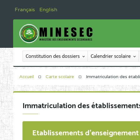
Français
English
Constitution des dossiers
Calendrier scolaire
Accueil
Carte scolaire
Immatriculation des étab
Immatriculation des établissement
Etablissements d'enseignement