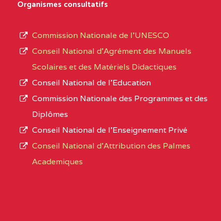
D'ENSEIGNEMENT
Organismes consultatifs
type
GENERAL ET
d’enseignement
PROFESSIONNEL
Commission Nationale de l’UNESCO
autorisé
(CEGEP) STE FOI BP
Conseil National d’Agrément des Manuels
et
:4740 YAOUNDE
Scolaires et des Matériels Didactiques
le
Conseil National de l’Education
CENTRE
COLLEGE PANAFRICAIN
5JK
numéro
Commission Nationale des Programmes et des
DE L'EXCELLENCE BP
d’immatriculation.
Diplômes
:4447 YAOUNDE
Conseil National de l’Enseignement Privé
L’offre
CENTRE
COLLEGE PRIVE
5JK
Conseil National d'Attribution des Palmes
d’éducation
CATHOLIQUE
Academiques
de
D'ENSEIGNEMENT
l’Enseignement
TECHNIQUE
Secondaire
INDUSTRIEL FEMININ
Général