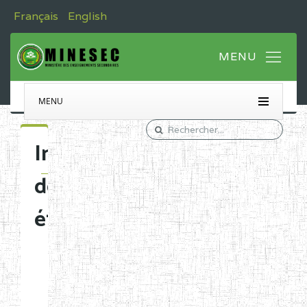
Français
English
MENU
Immatriculation
des
établissements
Etablissements