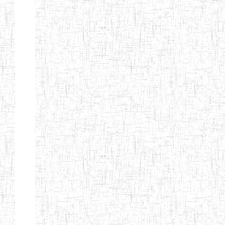
d'enseignement
normal
ENI
Chercher:
Effacer les filtres
Denomination
Type