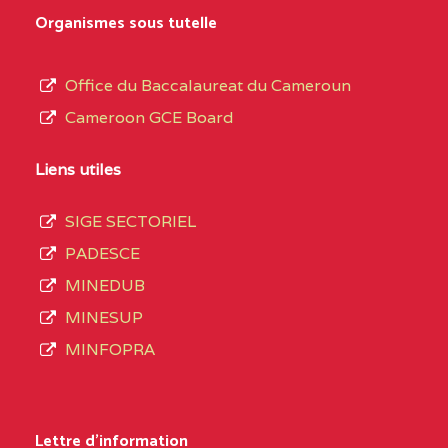
MARIA GORETTI BP
au
Organismes sous tutelle
:1152 YAOUNDE
terme
des
CENTRE
COLLEGE PRIVE LAIC
5JK
Office du Baccalaureat du Cameroun
opérations
SAINT MICHEL
Cameroon GCE Board
d’immatriculation
ARCHANGE BP :10017
du
Liens utiles
YAOUNDE
mois
SIGE SECTORIEL
CENTRE
COMPLEXE SCOLAIRE
5JK
de
PADESCE
AKOA BP :13029
septembre
MINEDUB
YAOUNDE
2020
MINESUP
compte
CENTRE
COMPLEXE SCOLAIRE
5JK
MINFOPRA
3408
BILINGUE SAINT
structures
GERMAIN BP :12671
réparties
Lettre d'information
YAOUNDE