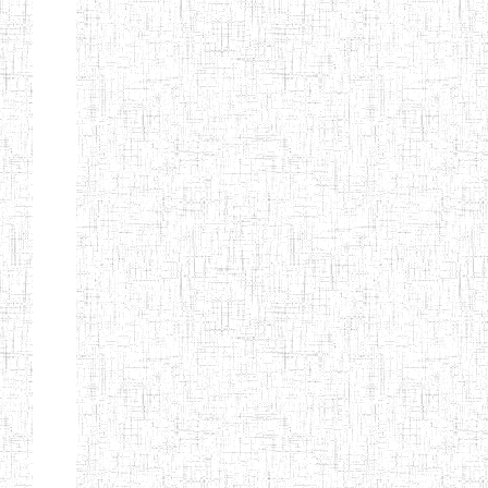
Début
Préc.
4
5
6
7
8
9
13
Suivant
Fin
Etablissements
d'enseignement
secondaire
technique
et
professionnel