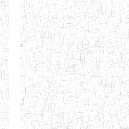
GTTC
03/11/1983
ENIEG
Public
MAMFE
GBTTC
25/08/1978
ENIEG
Public
KUMBA
GTTTC
13/08/2013
ENIET
Public
KUMBA
GTTC AKWA-
27/08/2013
ENIEG
Public
BAKASSI
GTTC
01/08/1997
ENIEG
Public
MUNDEMBA
Page 13 sur 13 Total: 307
Afficher