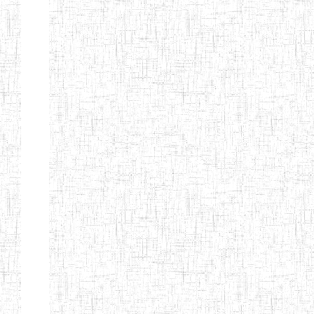
d'enseignement
normal
ENI
Chercher:
Effacer les filtres
Denomination
Type