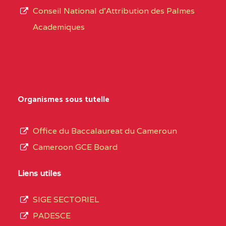
CENTRE
COLLEGE PRIVE
5JK
Conseil National d'Attribution des Palmes
d’éducation
CATHOLIQUE
Academiques
de
D'ENSEIGNEMENT
l’Enseignement
TECHNIQUE
Secondaire
INDUSTRIEL FEMININ
Général
MARIA GORETTI BP
au
Organismes sous tutelle
:1152 YAOUNDE
terme
des
CENTRE
COLLEGE PRIVE LAIC
5JK
Office du Baccalaureat du Cameroun
opérations
SAINT MICHEL
Cameroon GCE Board
d’immatriculation
ARCHANGE BP :10017
du
Liens utiles
YAOUNDE
mois
SIGE SECTORIEL
CENTRE
COMPLEXE SCOLAIRE
5JK
de
PADESCE
AKOA BP :13029
septembre