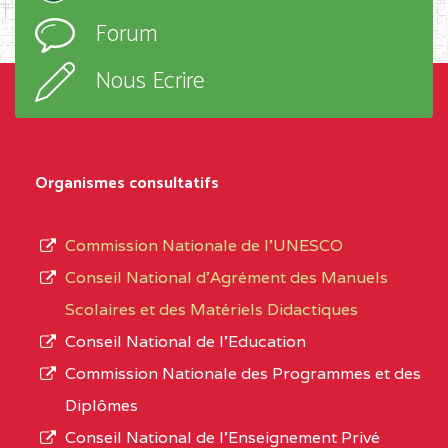
l’ordre
Forum
TECHNIQUE ADOLPH
d’enseignement,
KOLPING (COPAK) BP
le
Nous Ecrire
:33853 YAOUNDE
sous-
système,
CENTRE
COLLEGE
5JK
le
D'ENSEIGNEMENT
Organismes consultatifs
type
GENERAL ET
d’enseignement
PROFESSIONNEL
Commission Nationale de l’UNESCO
autorisé
(CEGEP) STE FOI BP
Conseil National d’Agrément des Manuels
et
:4740 YAOUNDE
Scolaires et des Matériels Didactiques
le
Conseil National de l’Education
CENTRE
COLLEGE PANAFRICAIN
5JK
numéro
Commission Nationale des Programmes et des
DE L'EXCELLENCE BP
d’immatriculation.
Diplômes
:4447 YAOUNDE
Conseil National de l’Enseignement Privé
L’offre