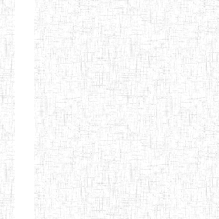
Nature
Arrondissement
Denomination
Création
Type
Nature
GTTC
08/12/1997
ENIEG
Public
BANGEM
GTTC
25/09/2000
ENIEG
Public
FONTEM