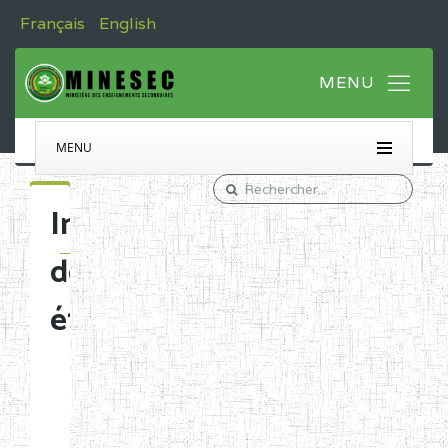
Français
English
MENU
Immatriculation
des
établissements
Etablissements