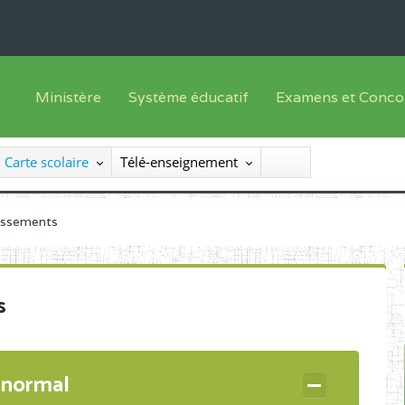
Ministère
Système éducatif
Examens et Conco
Sous sys
Le Ministre
Offre de formation
Inscriptions
Carte scolaire
Télé-enseignement
Sous sys
Le SEESEN
Progammes d'études
Liste des candidats
Inspection Générale des Services
Manuels scolaires
Résultats
lissements
Inspection Générale des Enseignements
Diplômes disponib
Administration Centrale
s
Services Déconcentrés
Organigramme
 normal