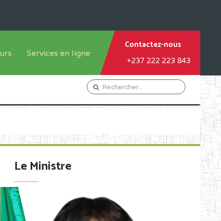
Contactez-nous
urs
Services en ligne
+237 222 223 843
tème francophone
Orientation Conseil
tème anglophone
Gestion du Personnel
Gestion du matricule des
élèves
les
Demande d'actes certificatifs
Le Ministre
Demande de subvention
Acceder au Mail pro