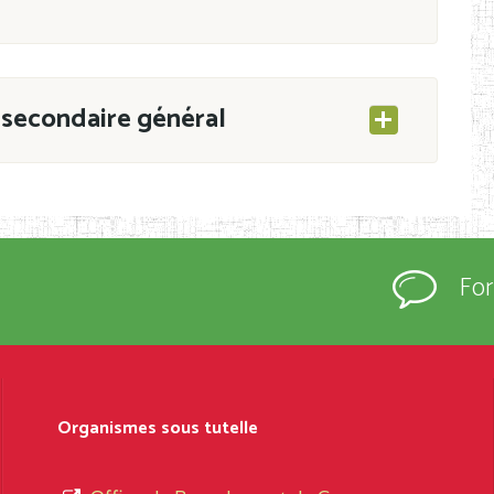
secondaire général
ESEC/CAB du 21 mars 2011 portant ouverture
s d’Enseignement Secondaire et Normal (RNE),
Fo
s régulièrement immatriculés et inscrits au
rtées à la connaissance du grand public.
épartement et Arrondissement ; suivent les
sformation et d’ouverture, le nom du fondateur
Organismes sous tutelle
t, le sous-système, le type d’enseignement