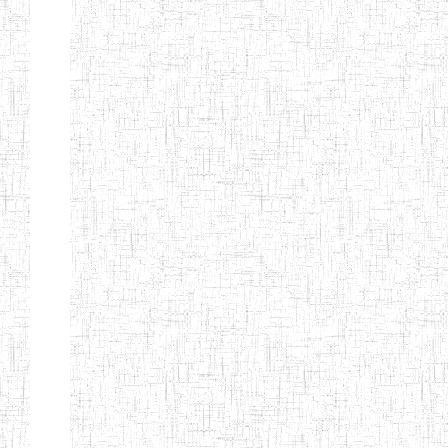
Etablissements
d'enseignement
secondaire
technique
et
professionnel
ESTP
Etablissements
d'enseignement