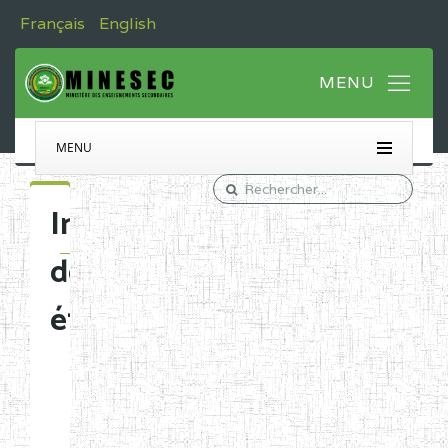
Français
English
MENU
Immatriculation
des
établissements
Etablissements