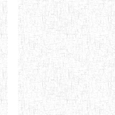
d'enseignement
normal
ENI
Chercher:
Effacer les filtres
Denomination
Type