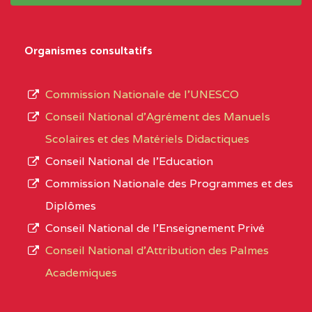
système,
CENTRE
COLLEGE
5JK
le
D'ENSEIGNEMENT
Organismes consultatifs
type
GENERAL ET
d’enseignement
PROFESSIONNEL
Commission Nationale de l’UNESCO
autorisé
(CEGEP) STE FOI BP
Conseil National d’Agrément des Manuels
et
:4740 YAOUNDE
Scolaires et des Matériels Didactiques
le
Conseil National de l’Education
CENTRE
COLLEGE PANAFRICAIN
5JK
numéro
Commission Nationale des Programmes et des
DE L'EXCELLENCE BP
d’immatriculation.
Diplômes
:4447 YAOUNDE
Conseil National de l’Enseignement Privé
L’offre
CENTRE
COLLEGE PRIVE
5JK
Conseil National d'Attribution des Palmes
d’éducation
CATHOLIQUE
Academiques
de
D'ENSEIGNEMENT
l’Enseignement