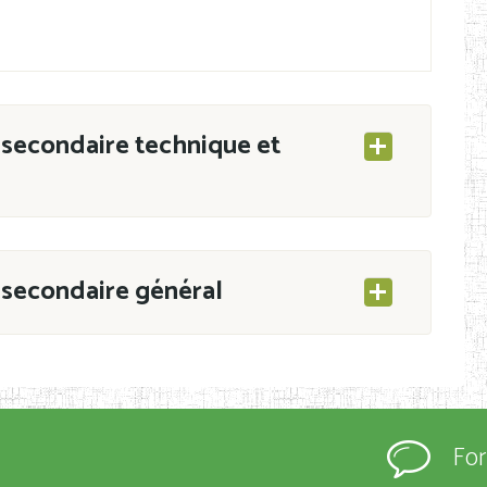
secondaire technique et
secondaire général
ESEC/CAB du 21 mars 2011 portant ouverture
s d’Enseignement Secondaire et Normal (RNE),
Fo
s régulièrement immatriculés et inscrits au