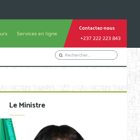
Contactez-nous
urs
Services en ligne
+237 222 223 843
tème francophone
Orientation Conseil
tème anglophone
Gestion du Personnel
Gestion du matricule des
élèves
les
Demande d'actes certificatifs
Le Ministre
Demande de subvention
Acceder au Mail pro