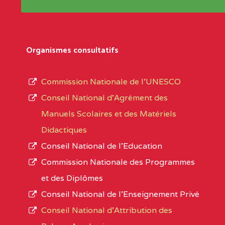
Répertoire sont publiées chaque année et po
Région
Les établissements sont listés par Région, D
Département
références des textes de création ou de tran
Organismes consultatifs
pour le secteur privé, l’ordre d’enseignemen
Arrondissement
autorisé et le numéro d’immatriculation.
Commission Nationale de l’UNESCO
Noms
Conseil National d’Agrément des
L’offre d’éducation de
l’Enseignement Secon
Localité
Manuels Scolaires et des Matériels
d’immatriculation du mois de septembre 2020
Didactiques
suit :
Conseil National de l’Education
Région
Noms
1950 établissements publics
fonctionnels
Commission Nationale des Programmes
895 CES dont 86 Bilingues
et des Diplômes
ADAMAOUA
INSTITUT POLYVALENT BIL
1055 Lycées dont 351 Bilingues
Conseil National de l’Enseignement Privé
PINTADES BP :
72 établissements avec section bilingue 
Conseil National d'Attribution des
ADAMAOUA
COLLEGE PRIVE LAIC POLY