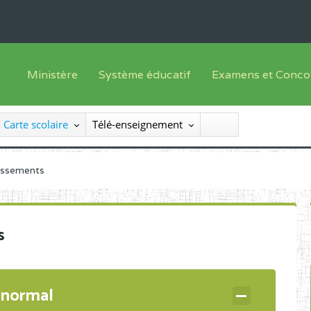
Ministère
Système éducatif
Examens et Conco
Sous sys
Le Ministre
Offre de formation
Inscriptions
Carte scolaire
Télé-enseignement
Sous sys
Le SEESEN
Progammes d'études
Liste des candidats
Inspection Générale des Services
Manuels scolaires
Résultats
lissements
Inspection Générale des Enseignements
Diplômes disponib
Administration Centrale
s
Services Déconcentrés
Organigramme
 normal