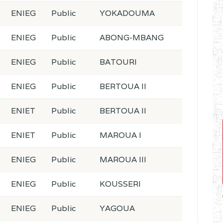
ENIEG
Public
YOKADOUMA
ENIEG
Public
ABONG-MBANG
ENIEG
Public
BATOURI
ENIEG
Public
BERTOUA II
ENIET
Public
BERTOUA II
ENIET
Public
MAROUA I
ENIEG
Public
MAROUA III
ENIEG
Public
KOUSSERI
ENIEG
Public
YAGOUA