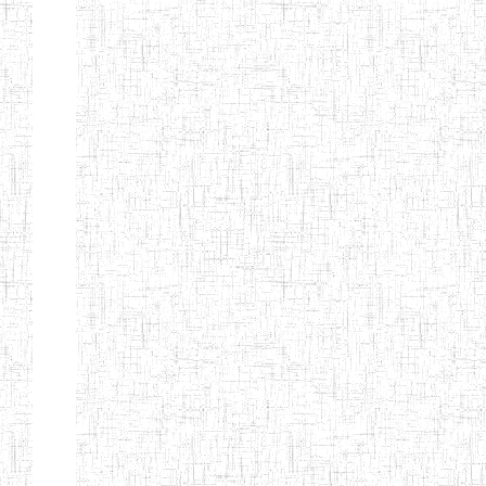
TTC TATUM
ST PIUS X
01/08/2000
ENIET
Pri
TECHNICAL
TEACHER
TRAINING
COLLEGE
TATUM
NIGHTINGALE
20/08/2013
ENIEG
Pri
TEACHER
TRAINING
COLLEGE
CHRIST THE
04/08/2010
ENIEG
Pri