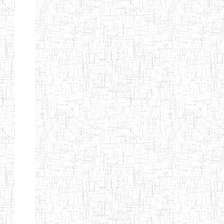
Début
Préc.
1
2
3
4
5
6
Suivant
Fin
Etablissements
d'enseignement
secondaire
technique
et
professionnel