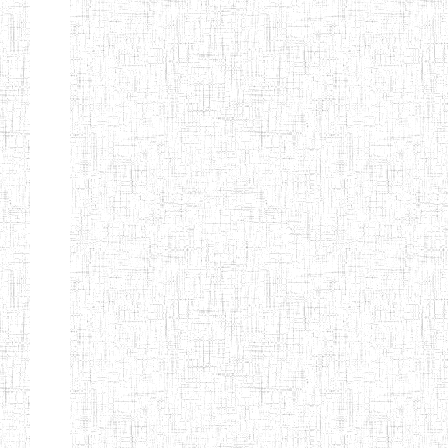
d'enseignement
normal
ENI
Chercher:
Effacer les filtres
Denomination
Type