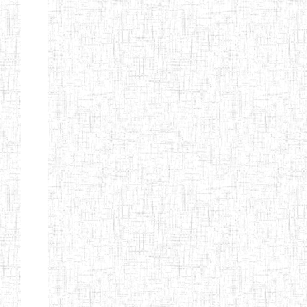
MODERNE
SAINTE MARIE
ENIEG PRIVEE
04/08/2010
ENIEG
Pri
BILINGUE LES
BOSONS
ENIEG BILINGUE
01/08/2014
ENIEG
Pri
LE NORMALIEN
CITOYEN
ENIEG BILINGUE
03/10/2012
ENIEG
Pri
CLAIRE
FONTAINE
Page 4 sur 13 Total: 307
Afficher