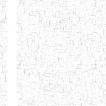
ALBERT
27/08/2015
ENIEG
Pri
TEACHERS'
TRAINING
INSTITUTE
CAMEROUN
(A.T.T.I.C)
NACHO
12/08/2010
ENIET
Pri
TECHNICAL
TEACHER
TRAINING
INSTITUTE
SAINT
28/12/2007
ENIEG
Pri