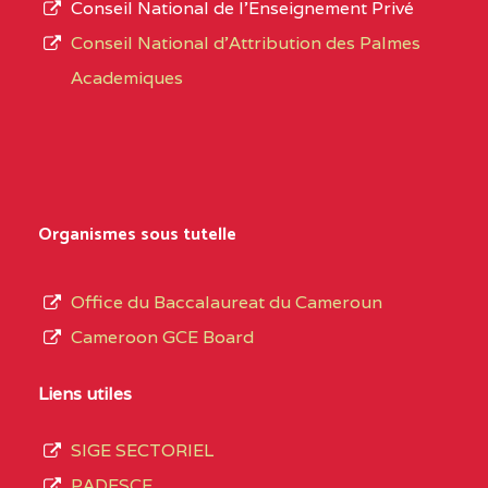
Conseil National de l’Enseignement Privé
L’offre
CENTRE
COLLEGE PRIVE
5JK
Conseil National d'Attribution des Palmes
d’éducation
CATHOLIQUE
Academiques
de
D'ENSEIGNEMENT
l’Enseignement
TECHNIQUE
Secondaire
INDUSTRIEL FEMININ
Général
MARIA GORETTI BP
au
Organismes sous tutelle
:1152 YAOUNDE
terme
des
CENTRE
COLLEGE PRIVE LAIC
5JK
Office du Baccalaureat du Cameroun
opérations
SAINT MICHEL
Cameroon GCE Board
d’immatriculation
ARCHANGE BP :10017
du
Liens utiles
YAOUNDE
mois
SIGE SECTORIEL
CENTRE
COMPLEXE SCOLAIRE
5JK
de
PADESCE