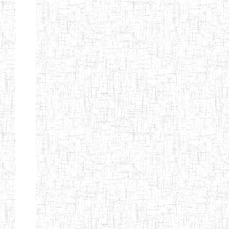
BAPTIST
08/08/1983
ENIEG
Pri
TEACHERS
TRAINING
COLLEGE
KENCHOLIA
15/09/2015
ENIEG
Pri
TEACHER'S
TRAINING
COLLEGE
"K.T.T.C NDOP"
ENIEG PRIVEE
01/09/2015
ENIEG
Pri
BILINGUE
LAIQUE LES
PERFORMANCES