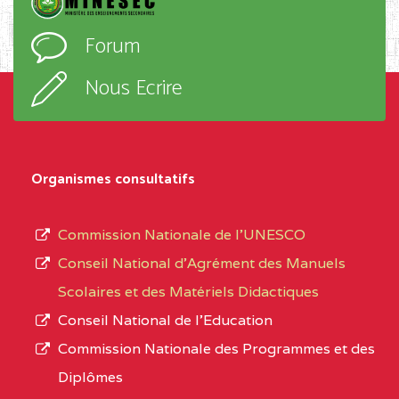
D'ENSEIGNEMENT
l’ordre
Forum
TECHNIQUE ADOLPH
d’enseignement,
KOLPING (COPAK) BP
le
Nous Ecrire
:33853 YAOUNDE
sous-
système,
CENTRE
COLLEGE
5JK
le
D'ENSEIGNEMENT
Organismes consultatifs
type
GENERAL ET
d’enseignement
PROFESSIONNEL
Commission Nationale de l’UNESCO
autorisé
(CEGEP) STE FOI BP
Conseil National d’Agrément des Manuels
et
:4740 YAOUNDE
Scolaires et des Matériels Didactiques
le
Conseil National de l’Education
CENTRE
COLLEGE PANAFRICAIN
5JK
numéro
Commission Nationale des Programmes et des
DE L'EXCELLENCE BP
d’immatriculation.
Diplômes
:4447 YAOUNDE