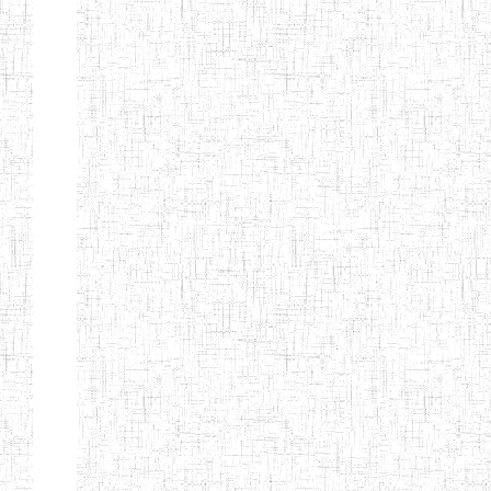
PEDAGOGIQUES
ENIEG DU HAUT
12/08/2013
ENIEG
Pri
NKAM
ENIEG BILINGUE
05/09/2003
ENIEG
Pri
DE L'IPEP DE
BANDJOUN
ENIEG PRIVEE
07/09/2012
ENIEG
Pri
NANFAH
ENPIEG TERESA
14/03/2014
ENIEG
Pri
JANE
ENIEG
04/08/2010
ENIEG
Pri