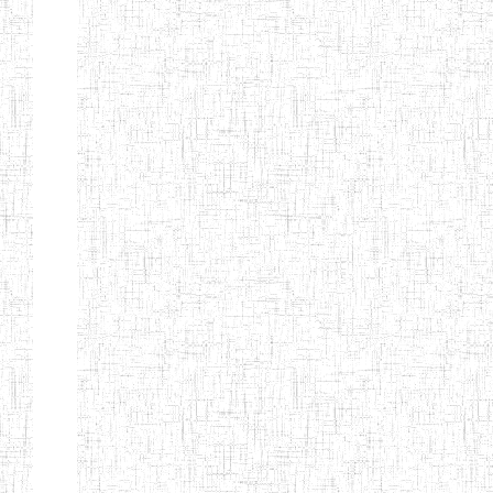
ANDREW'S BTTC
MODEL
08/09/2015
ENIEG
Pri
INCLUSIVE
BILINGUAL
TEACHER
TRAINING
INSTITUTE
CEFED/SPED/TTI
17/11/2008
ENIEG
Pri
SANTA
PTTC MBENGWI
06/08/1990
ENIEG
Pri
FULL GOSPEL
02/10/1998
ENIEG
Pri
BTTC MBENGWI