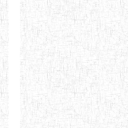
KING TEACHER
TRAINING
COLLEGE
ITCIG SENTTI
14/02/2007
ENIEG
Pri
CAMEROON
27/08/2015
ENIEG
Pri
INCLUSIVE
SPECIAL
EDUCATION
TEACHERS'
TRAINING AND
EMPOWERMENT
PROGRAMME
(CISETTEP)