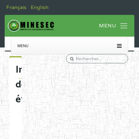
Français
English
MENU
Immatriculation
des
établissements
Etablissements