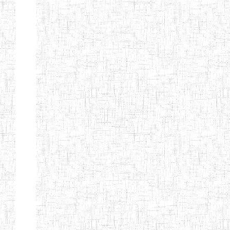
BILINGUE DE
MOKOLO
Page 7 sur 13 Total: 307
Afficher
Début
Préc.
2
3
4
5
6
7
Suivant
Fin
Etablissements
d'enseignement