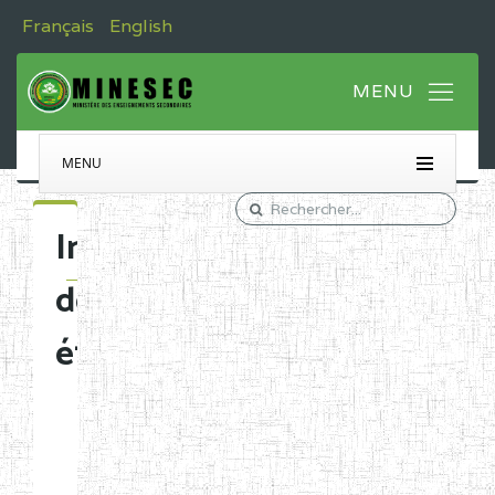
Français
English
MENU
Immatriculation
des
établissements
Etablissements