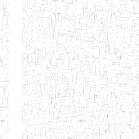
d'enseignement
normal
ENI
Chercher:
Effacer les filtres
Denomination
Type