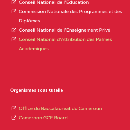
Conseil National de l’Education
CENTRE
COLLEGE PANAFRICAIN
5JK
numéro
Commission Nationale des Programmes et des
DE L'EXCELLENCE BP
d’immatriculation.
Diplômes
:4447 YAOUNDE
Conseil National de l’Enseignement Privé
L’offre
CENTRE
COLLEGE PRIVE
5JK
Conseil National d'Attribution des Palmes
d’éducation
CATHOLIQUE
Academiques
de
D'ENSEIGNEMENT
l’Enseignement
TECHNIQUE
Secondaire
INDUSTRIEL FEMININ
Général
MARIA GORETTI BP
au
Organismes sous tutelle
:1152 YAOUNDE
terme
des
CENTRE
COLLEGE PRIVE LAIC
5JK
Office du Baccalaureat du Cameroun
opérations
SAINT MICHEL
Cameroon GCE Board
d’immatriculation
ARCHANGE BP :10017