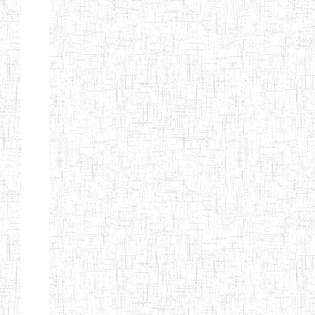
Début
Préc.
1
2
3
4
5
6
Suivant
Fin
Etablissements
d'enseignement
secondaire
technique
et
professionnel