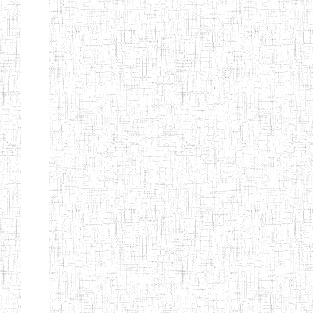
MODERNE
SAINTE MARIE
ENIEG PRIVEE
04/08/2010
ENIEG
Pri
BILINGUE LES
BOSONS
ENIEG BILINGUE
01/08/2014
ENIEG
Pri
LE NORMALIEN
CITOYEN
ENIEG BILINGUE
03/10/2012
ENIEG
Pri
CLAIRE
FONTAINE
Page 4 sur 13 Total: 307
Afficher