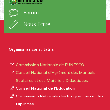
D'ENSEIGNEMENT
l’ordre
Forum
TECHNIQUE ADOLPH
d’enseignement,
KOLPING (COPAK) BP
le
Nous Ecrire
:33853 YAOUNDE
sous-
système,
CENTRE
COLLEGE
5JK
le
D'ENSEIGNEMENT
Organismes consultatifs
type
GENERAL ET
d’enseignement
PROFESSIONNEL
Commission Nationale de l’UNESCO
autorisé
(CEGEP) STE FOI BP
Conseil National d’Agrément des Manuels
et
:4740 YAOUNDE
Scolaires et des Matériels Didactiques
le
Conseil National de l’Education
CENTRE
COLLEGE PANAFRICAIN
5JK
numéro
Commission Nationale des Programmes et des
DE L'EXCELLENCE BP
d’immatriculation.
Diplômes
:4447 YAOUNDE