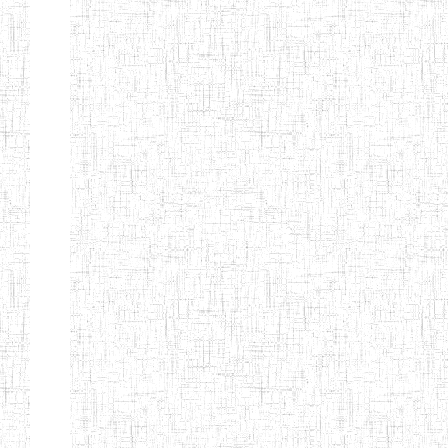
ALBERT
27/08/2015
ENIEG
Pri
TEACHERS'
TRAINING
INSTITUTE
CAMEROUN
(A.T.T.I.C)
NACHO
12/08/2010
ENIET
Pri
TECHNICAL
TEACHER
TRAINING
INSTITUTE
SAINT
28/12/2007
ENIEG
Pri