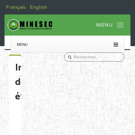
Français
English
MENU
Immatriculation
des
établissements
Etablissements