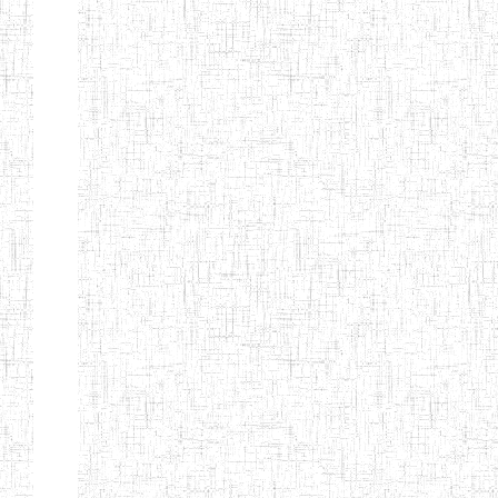
PEDAGOGIQUES
ENIEG DU HAUT
12/08/2013
ENIEG
Pri
NKAM
ENIEG BILINGUE
05/09/2003
ENIEG
Pri
DE L'IPEP DE
BANDJOUN
ENIEG PRIVEE
07/09/2012
ENIEG
Pri
NANFAH
ENPIEG TERESA
14/03/2014
ENIEG
Pri
JANE
ENIEG
04/08/2010
ENIEG
Pri