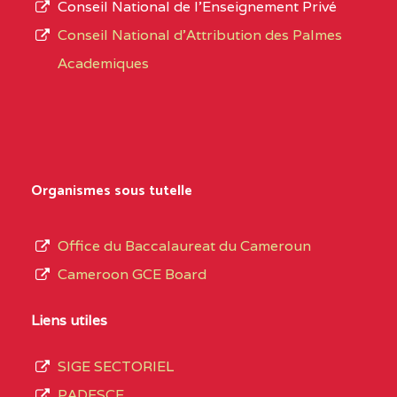
Conseil National de l’Enseignement Privé
L’offre
CENTRE
COLLEGE PRIVE
5JK
Conseil National d'Attribution des Palmes
d’éducation
CATHOLIQUE
Academiques
de
D'ENSEIGNEMENT
l’Enseignement
TECHNIQUE
Secondaire
INDUSTRIEL FEMININ
Général
MARIA GORETTI BP
au
Organismes sous tutelle
:1152 YAOUNDE
terme
des
CENTRE
COLLEGE PRIVE LAIC
5JK
Office du Baccalaureat du Cameroun
opérations
SAINT MICHEL
Cameroon GCE Board
d’immatriculation
ARCHANGE BP :10017
du
Liens utiles
YAOUNDE
mois
SIGE SECTORIEL
CENTRE
COMPLEXE SCOLAIRE
5JK
de
PADESCE