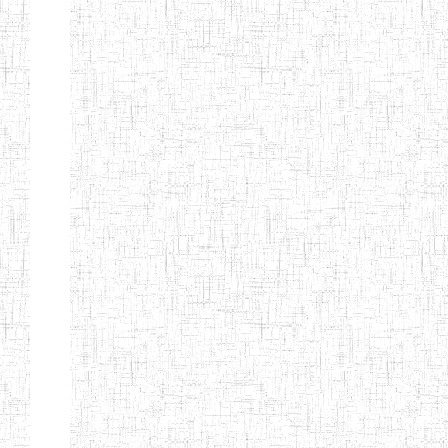
KING TEACHER
TRAINING
COLLEGE
ITCIG SENTTI
14/02/2007
ENIEG
Pri
CAMEROON
27/08/2015
ENIEG
Pri
INCLUSIVE
SPECIAL
EDUCATION
TEACHERS'
TRAINING AND
EMPOWERMENT
PROGRAMME
(CISETTEP)