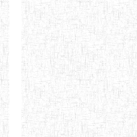
BAPTIST
08/08/1983
ENIEG
Pri
TEACHERS
TRAINING
COLLEGE
KENCHOLIA
15/09/2015
ENIEG
Pri
TEACHER'S
TRAINING
COLLEGE
"K.T.T.C NDOP"
ENIEG PRIVEE
01/09/2015
ENIEG
Pri
BILINGUE
LAIQUE LES
PERFORMANCES