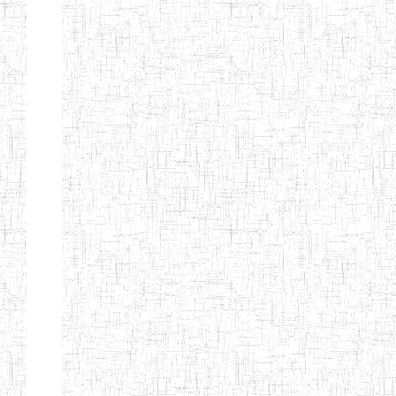
TTC TATUM
ST PIUS X
01/08/2000
ENIET
Pri
TECHNICAL
TEACHER
TRAINING
COLLEGE
TATUM
NIGHTINGALE
20/08/2013
ENIEG
Pri
TEACHER
TRAINING
COLLEGE
CHRIST THE
04/08/2010
ENIEG
Pri