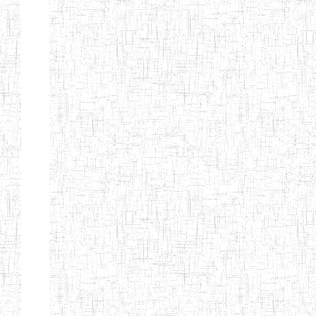
d'enseignement
normal
ENI
Chercher:
Effacer les filtres
Denomination
Type