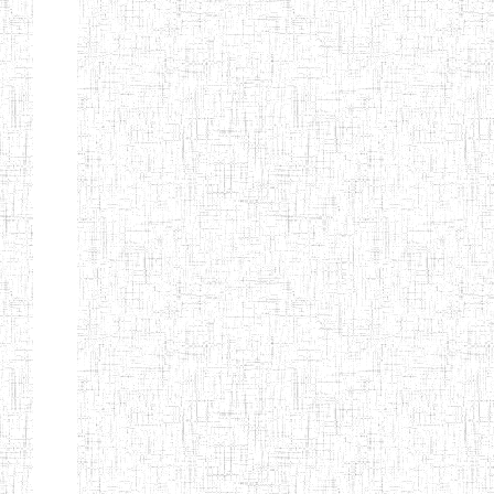
ANDREW'S BTTC
MODEL
08/09/2015
ENIEG
Pri
INCLUSIVE
BILINGUAL
TEACHER
TRAINING
INSTITUTE
CEFED/SPED/TTI
17/11/2008
ENIEG
Pri
SANTA
PTTC MBENGWI
06/08/1990
ENIEG
Pri
FULL GOSPEL
02/10/1998
ENIEG
Pri
BTTC MBENGWI