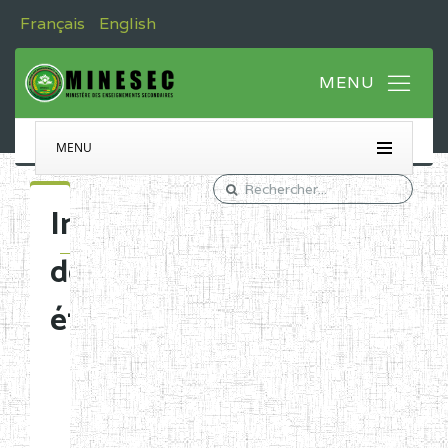
Français
English
MENU
Immatriculation
des
établissements
Etablissements