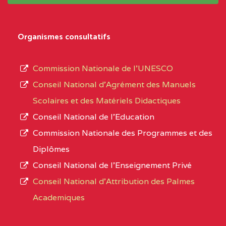
système,
CENTRE
COLLEGE
5JK
le
D'ENSEIGNEMENT
Organismes consultatifs
type
GENERAL ET
d’enseignement
PROFESSIONNEL
Commission Nationale de l’UNESCO
autorisé
(CEGEP) STE FOI BP
Conseil National d’Agrément des Manuels
et
:4740 YAOUNDE
Scolaires et des Matériels Didactiques
le
Conseil National de l’Education
CENTRE
COLLEGE PANAFRICAIN
5JK
numéro
Commission Nationale des Programmes et des
DE L'EXCELLENCE BP
d’immatriculation.
Diplômes
:4447 YAOUNDE
Conseil National de l’Enseignement Privé
L’offre
CENTRE
COLLEGE PRIVE
5JK
Conseil National d'Attribution des Palmes
d’éducation
CATHOLIQUE
Academiques
de
D'ENSEIGNEMENT
l’Enseignement