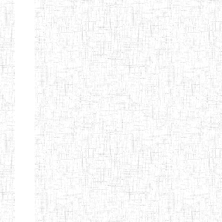
d'enseignement
normal
ENI
Chercher:
Effacer les filtres
Denomination
Type