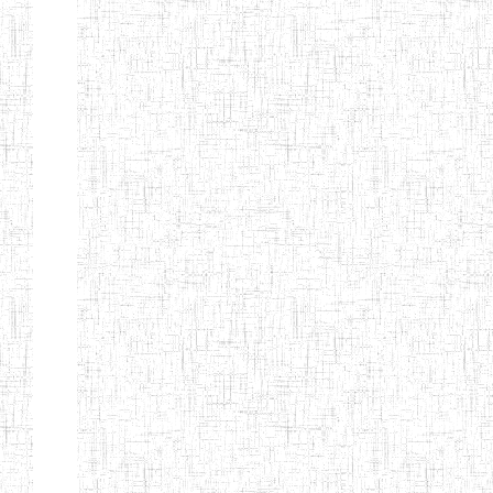
Etablissements
d'enseignement
secondaire
technique
et
professionnel
ESTP
Etablissements
d'enseignement