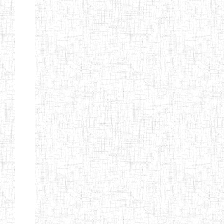
Début
Préc.
4
5
6
7
8
9
13
Suivant
Fin
Etablissements
d'enseignement
secondaire
technique
et
professionnel