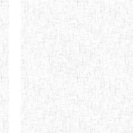
GTTC
03/11/1983
ENIEG
Public
MAMFE
GBTTC
25/08/1978
ENIEG
Public
KUMBA
GTTTC
13/08/2013
ENIET
Public
KUMBA
GTTC AKWA-
27/08/2013
ENIEG
Public
BAKASSI
GTTC
01/08/1997
ENIEG
Public
MUNDEMBA
Page 13 sur 13 Total: 307
Afficher