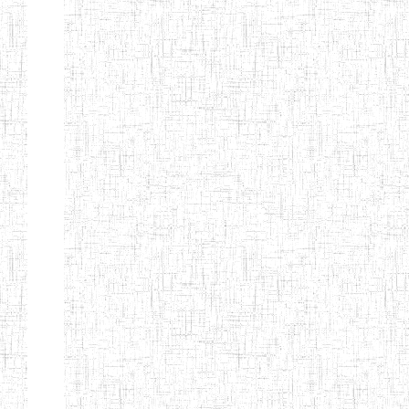
d'enseignement
normal
ENI
Chercher:
Effacer les filtres
Denomination
Type