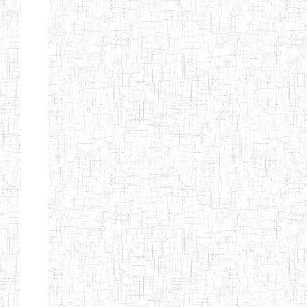
Nature
Arrondissement
Denomination
Création
Type
Nature
GTTC
08/12/1997
ENIEG
Public
BANGEM
GTTC
25/09/2000
ENIEG
Public
FONTEM