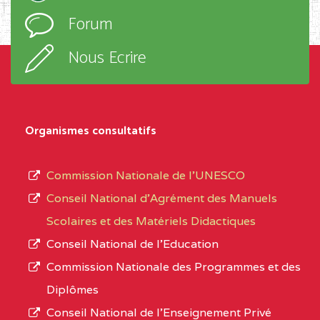
l’ordre
Forum
TECHNIQUE ADOLPH
d’enseignement,
KOLPING (COPAK) BP
le
Nous Ecrire
:33853 YAOUNDE
sous-
système,
CENTRE
COLLEGE
5JK
le
D'ENSEIGNEMENT
Organismes consultatifs
type
GENERAL ET
d’enseignement
PROFESSIONNEL
Commission Nationale de l’UNESCO
autorisé
(CEGEP) STE FOI BP
Conseil National d’Agrément des Manuels
et
:4740 YAOUNDE
Scolaires et des Matériels Didactiques
le
Conseil National de l’Education
CENTRE
COLLEGE PANAFRICAIN
5JK
numéro
Commission Nationale des Programmes et des
DE L'EXCELLENCE BP
d’immatriculation.
Diplômes
:4447 YAOUNDE
Conseil National de l’Enseignement Privé
L’offre