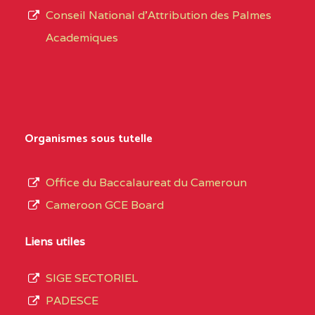
CENTRE
COLLEGE PRIVE
5JK
Conseil National d'Attribution des Palmes
d’éducation
CATHOLIQUE
Academiques
de
D'ENSEIGNEMENT
l’Enseignement
TECHNIQUE
Secondaire
INDUSTRIEL FEMININ
Général
MARIA GORETTI BP
au
Organismes sous tutelle
:1152 YAOUNDE
terme
des
CENTRE
COLLEGE PRIVE LAIC
5JK
Office du Baccalaureat du Cameroun
opérations
SAINT MICHEL
Cameroon GCE Board
d’immatriculation
ARCHANGE BP :10017
du
Liens utiles
YAOUNDE
mois
SIGE SECTORIEL
CENTRE
COMPLEXE SCOLAIRE
5JK
de
PADESCE
AKOA BP :13029
septembre