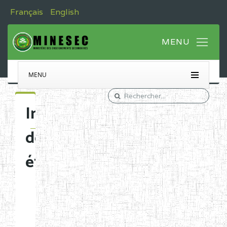
Français
English
MENU
Immatriculation
des
établissements
Etablissements