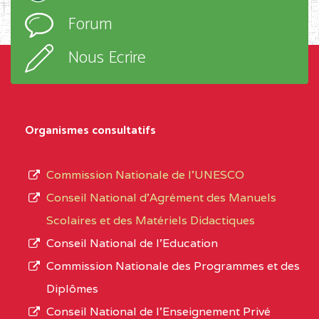
l’ordre
Forum
TECHNIQUE ADOLPH
d’enseignement,
KOLPING (COPAK) BP
le
Nous Ecrire
:33853 YAOUNDE
sous-
système,
CENTRE
COLLEGE
5JK
le
D'ENSEIGNEMENT
Organismes consultatifs
type
GENERAL ET
d’enseignement
PROFESSIONNEL
Commission Nationale de l’UNESCO
autorisé
(CEGEP) STE FOI BP
Conseil National d’Agrément des Manuels
et
:4740 YAOUNDE
Scolaires et des Matériels Didactiques
le
Conseil National de l’Education
CENTRE
COLLEGE PANAFRICAIN
5JK
numéro
Commission Nationale des Programmes et des
DE L'EXCELLENCE BP
d’immatriculation.
Diplômes
:4447 YAOUNDE
Conseil National de l’Enseignement Privé
L’offre