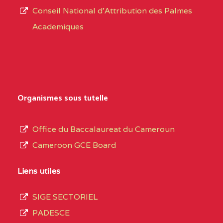
CENTRE
COLLEGE PRIVE
5JK
Conseil National d'Attribution des Palmes
d’éducation
CATHOLIQUE
Academiques
de
D'ENSEIGNEMENT
l’Enseignement
TECHNIQUE
Secondaire
INDUSTRIEL FEMININ
Général
MARIA GORETTI BP
au
Organismes sous tutelle
:1152 YAOUNDE
terme
des
CENTRE
COLLEGE PRIVE LAIC
5JK
Office du Baccalaureat du Cameroun
opérations
SAINT MICHEL
Cameroon GCE Board
d’immatriculation
ARCHANGE BP :10017
du
Liens utiles
YAOUNDE
mois
SIGE SECTORIEL
CENTRE
COMPLEXE SCOLAIRE
5JK
de
PADESCE
AKOA BP :13029
septembre