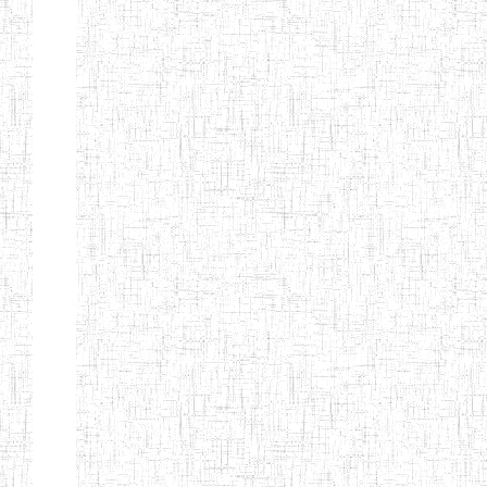
Nature
Arrondissement
Denomination
Création
Type
Nature
GTTC
08/12/1997
ENIEG
Public
BANGEM
GTTC
25/09/2000
ENIEG
Public
FONTEM