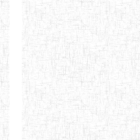
GTTC
03/11/1983
ENIEG
Public
MAMFE
GBTTC
25/08/1978
ENIEG
Public
KUMBA
GTTTC
13/08/2013
ENIET
Public
KUMBA
GTTC AKWA-
27/08/2013
ENIEG
Public
BAKASSI
GTTC
01/08/1997
ENIEG
Public
MUNDEMBA
Page 13 sur 13 Total: 307
Afficher