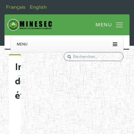
Français
English
MENU
Immatriculation
des
établissements
Etablissements