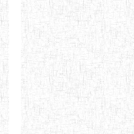
Début
Préc.
4
5
6
7
8
9
13
Suivant
Fin
Etablissements
d'enseignement
secondaire
technique
et
professionnel