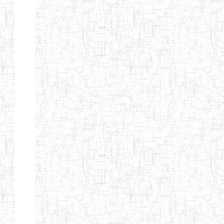
d'enseignement
normal
ENI
Chercher:
Effacer les filtres
Denomination
Type