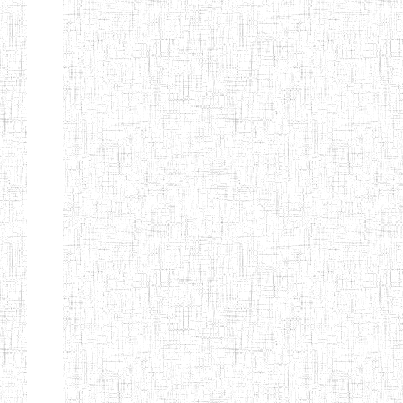
ENIEG DE
01/01/1958
ENIEG
Publi
NKONGSAMBA
ENIEG DE
01/11/2001
ENIEG
Publi
YABASSI
ENBIEG
01/01/1975
ENIEG
Publi
D'EDEA
ENBIEG DE
25/08/1986
ENIEG
Publi
DOUALA
ENIET DE
05/11/1998
ENIET
Publi
DOUALA
ENIET DE
05/08/2010
ENIET
Publi