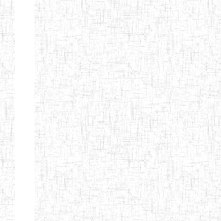
ENBIEG DE
01/01/1965
ENIEG
Publi
MAROUA
ENIEG DE
01/09/1997
ENIEG
Publi
KOUSSERI
ENIEG DE
31/08/2005
ENIEG
Publi
YAGOUA
ENIEG DE
01/09/1984
ENIEG
Publi
KAELE
ENIEG DE
01/07/2000
ENIEG
Publi
MORA
ENIEG DE
24/09/1997
ENIEG
Publi
MOKOLO