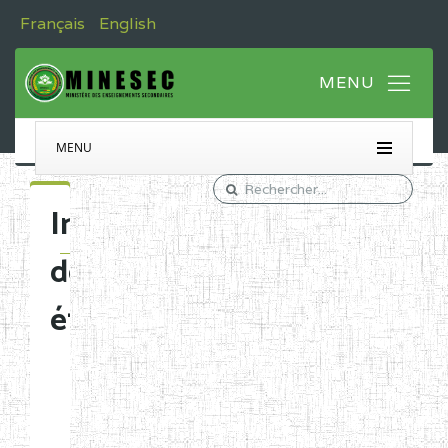
Français
English
MENU
Immatriculation
des
établissements
Etablissements