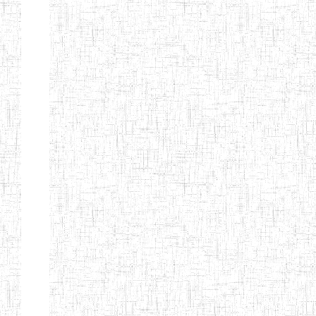
GTTC
17/07/2001
ENIEG
Publi
FUNDONG
Page 11 sur 13 Total: 307
Afficher
Début
Préc.
4
5
6
7
8
9
13
Suivant
Fin
Etablissements
d'enseignement