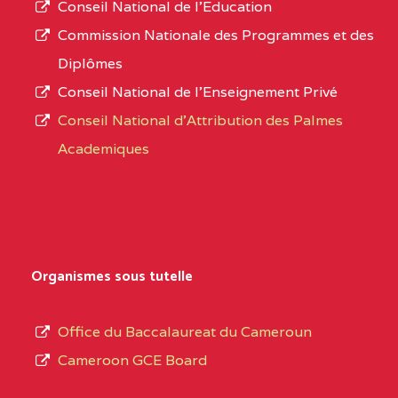
Conseil National de l’Education
CENTRE
COLLEGE PANAFRICAIN
5JK
numéro
Commission Nationale des Programmes et des
DE L'EXCELLENCE BP
d’immatriculation.
Diplômes
:4447 YAOUNDE
Conseil National de l’Enseignement Privé
L’offre
CENTRE
COLLEGE PRIVE
5JK
Conseil National d'Attribution des Palmes
d’éducation
CATHOLIQUE
Academiques
de
D'ENSEIGNEMENT
l’Enseignement
TECHNIQUE
Secondaire
INDUSTRIEL FEMININ
Général
MARIA GORETTI BP
au
Organismes sous tutelle
:1152 YAOUNDE
terme
des
CENTRE
COLLEGE PRIVE LAIC
5JK
Office du Baccalaureat du Cameroun
opérations
SAINT MICHEL
Cameroon GCE Board
d’immatriculation
ARCHANGE BP :10017