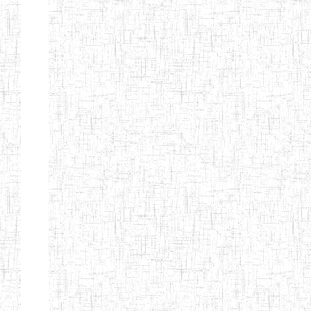
d'enseignement
normal
ENI
Chercher:
Effacer les filtres
Denomination
Type