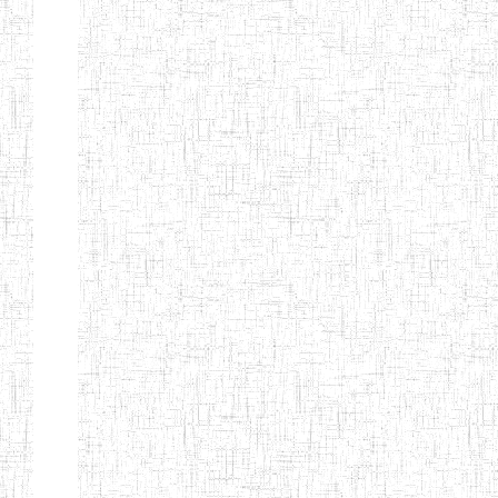
GAROUA
ENBIEG DE
01/01/1975
ENIEG
Publi
GAROUA
ENIEG DE
01/01/1995
ENIEG
Publi
PITOA
ENIEG DE
22/10/2002
ENIEG
Publi
TCHOLLIRE
ENIEG DE POLI
17/08/2012
ENIEG
Publi
ENIEG DE
10/09/2001
ENIEG
Publi
GUIDER