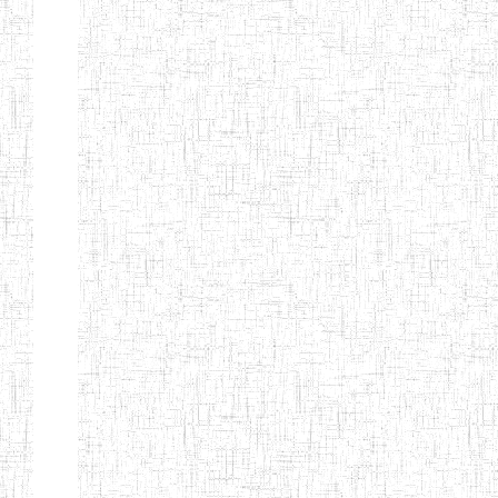
Nature
Arrondissement
Denomination
Création
Type
Natur
ENIEG DE
01/08/2000
ENIEG
Publi
MBALMAYO
ENIEG DE
11/07/2012
ENIEG
Publi
YOKADOUMA