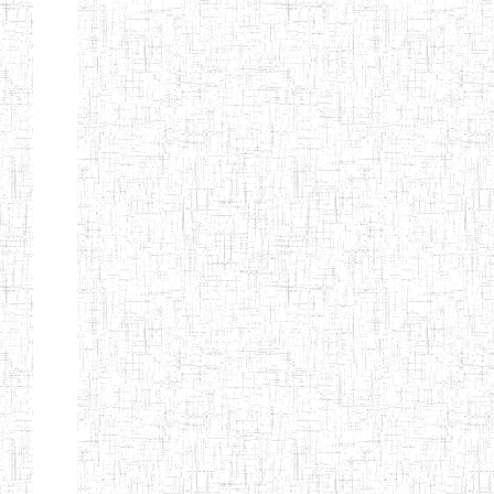
ENIEG
10/07/1983
ENIEG
Publi
D'ABONG
MBANG
ENIEG DE
12/06/2001
ENIEG
Publi
BATOURI
ENBIEG DE
01/08/2001
ENIEG
Publi
BERTOUA
ENIET DE
01/08/2012
ENIET
Publi
BERTOUA
ENIET DE
13/08/2013
ENIET
Publi
MAROUA